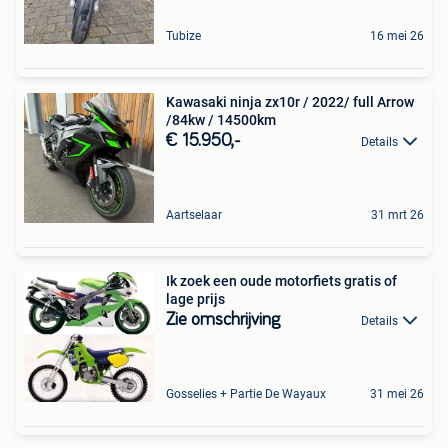
Tubize
16 mei 26
Kawasaki ninja zx10r / 2022/ full Arrow
/84kw / 14500km
€ 15.950,-
Details
Aartselaar
31 mrt 26
Ik zoek een oude motorfiets gratis of
lage prijs
Zie omschrijving
Details
Gosselies + Partie De Wayaux
31 mei 26