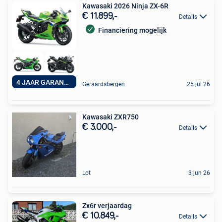
Kawasaki 2026 Ninja ZX-6R
€ 11.899,-
Details
Financiering mogelijk
4 JAAR GARANTIE
Geraardsbergen
25 jul 26
Kawasaki ZXR750
€ 3.000,-
Details
Lot
3 jun 26
Zx6r verjaardag
€ 10.849,-
Details