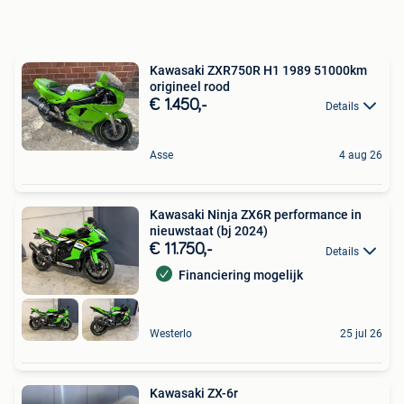
Kawasaki ZXR750R H1 1989 51000km
origineel rood
€ 1.450,-
Details
Asse
4 aug 26
Kawasaki Ninja ZX6R performance in
nieuwstaat (bj 2024)
€ 11.750,-
Details
Financiering mogelijk
Westerlo
25 jul 26
Kawasaki ZX-6r