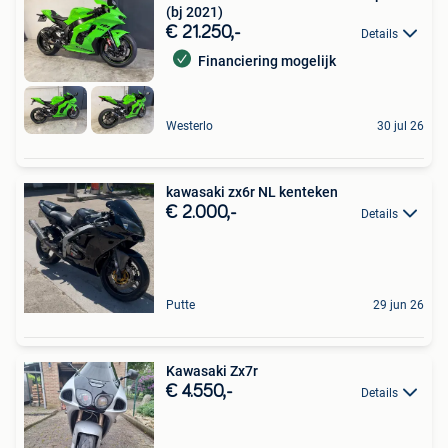
(bj 2021)
€ 21.250,-
Details
Financiering mogelijk
Westerlo
30 jul 26
kawasaki zx6r NL kenteken
€ 2.000,-
Details
Putte
29 jun 26
Kawasaki Zx7r
€ 4.550,-
Details