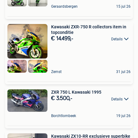
Geraardsbergen
15 jul 26
Kawasaki ZXR-750 R collectors item in
topconditie
€ 14.499,-
Details
Zemst
31 jul 26
ZXR 750 L Kawasaki 1995
€ 3.500,-
Details
Borchtlombeek
19 jul 26
Kawasaki ZX10-RR exclusieve superbike