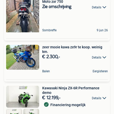
Moto zxr 750
Zie omschrijving
Details
Sombreffe
9 jun 26
zeer mooie kawa zx9r te koop. weinig
km.
€ 2.300,-
Details
Balen
Eergisteren
Kawasaki Ninja ZX-6R Performance
demo
€ 12.199,-
Details
Financiering mogelijk