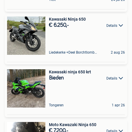
Kawasaki Ninja 650
€ 6.250,-
Details
Liedekerke +Deel Borchtlombeek
2 aug 26
Kawasaki ninja 650 krt
Bieden
Details
Tongeren
1 apr 26
Moto Kawazaki Ninja 650
€ 7.200,-
Details