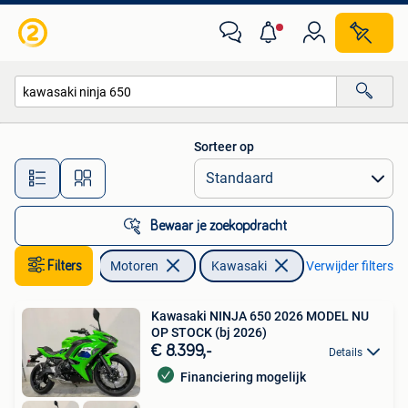
Motoren | Kawasaki
Sorteer op
Alle afstanden…
Bewaar je zoekopdracht
Filters
Motoren
Kawasaki
Verwijder filters
Kawasaki NINJA 650 2026 MODEL NU
OP STOCK (bj 2026)
€ 8.399,-
Details
Financiering mogelijk