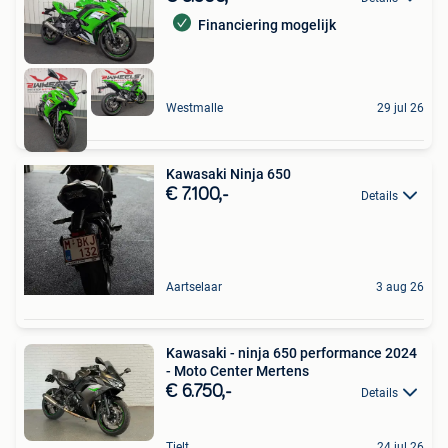
Financiering mogelijk
Westmalle
29 jul 26
Kawasaki Ninja 650
€ 7.100,-
Details
Aartselaar
3 aug 26
Kawasaki - ninja 650 performance 2024
- Moto Center Mertens
€ 6.750,-
Details
Tielt
24 jul 26