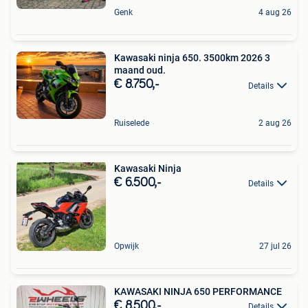
Genk
4 aug 26
Kawasaki ninja 650. 3500km 2026 3
maand oud.
€ 8.750,-
Details
Ruiselede
2 aug 26
Kawasaki Ninja
€ 6.500,-
Details
Opwijk
27 jul 26
KAWASAKI NINJA 650 PERFORMANCE
€ 8.500,-
Details