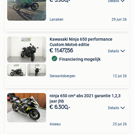
€ 3.900,-
Details
Lanaken
29 jun 26
Kawasaki Ninja 650 performance
Custom Moto6 editie
€ 11.477,56
Details
Financiering mogelijk
Geraardsbergen
12 jul 26
ninja 650 cm³ abs 2021 garantie 1,2,3
jaar jhb
€ 6.300,-
Details
Aiseau
25 jul 26