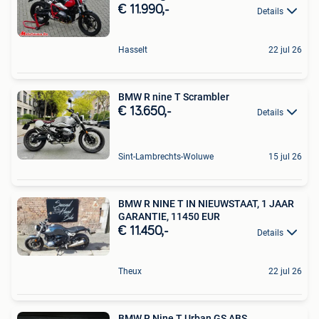
€ 11.990,-
Details
Hasselt
22 jul 26
BMW R nine T Scrambler
€ 13.650,-
Details
Sint-Lambrechts-Woluwe
15 jul 26
BMW R NINE T IN NIEUWSTAAT, 1 JAAR
GARANTIE, 11450 EUR
€ 11.450,-
Details
Theux
22 jul 26
BMW R Nine T Urban GS ABS