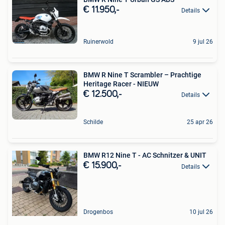
€ 11.950,-
Details
Ruinerwold
9 jul 26
BMW R Nine T Scrambler – Prachtige
Heritage Racer - NIEUW
€ 12.500,-
Details
Schilde
25 apr 26
BMW R12 Nine T - AC Schnitzer & UNIT
€ 15.900,-
Details
Drogenbos
10 jul 26