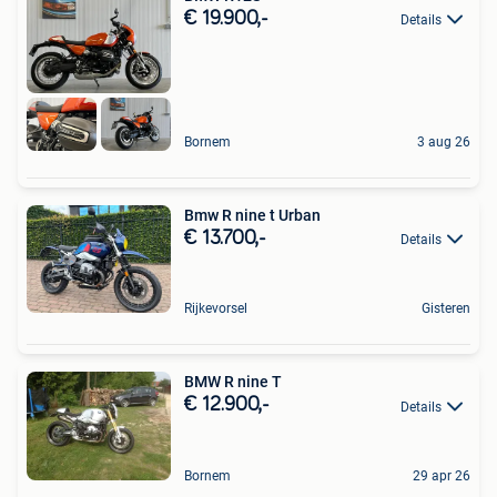
€ 19.900,-
Details
Bornem
3 aug 26
Bmw R nine t Urban
€ 13.700,-
Details
Rijkevorsel
Gisteren
BMW R nine T
€ 12.900,-
Details
Bornem
29 apr 26