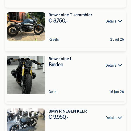
Bmw r nine T scrambler
€ 8.750,-
Details
Ravels
25 jul 26
Bmw r nine t
Bieden
Details
Genk
16 jun 26
BMW R NEGEN KEER
€ 9.950,-
Details