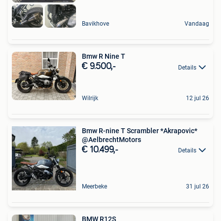
Bavikhove
Vandaag
Bmw R Nine T
€ 9.500,-
Details
Wilrijk
12 jul 26
Bmw R-nine T Scrambler *Akrapovic*
@AelbrechtMotors
€ 10.499,-
Details
Meerbeke
31 jul 26
BMW R12S