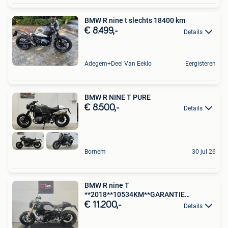
BMW R nine t slechts 18400 km
€ 8.499,-
Details
Adegem+Deel Van Eeklo
Eergisteren
BMW R NINE T PURE
€ 8.500,-
Details
Bornem
30 jul 26
BMW R nine T
**2018**10534KM**GARANTIE
@MOTO43 Bavikhove
€ 11.200,-
Details