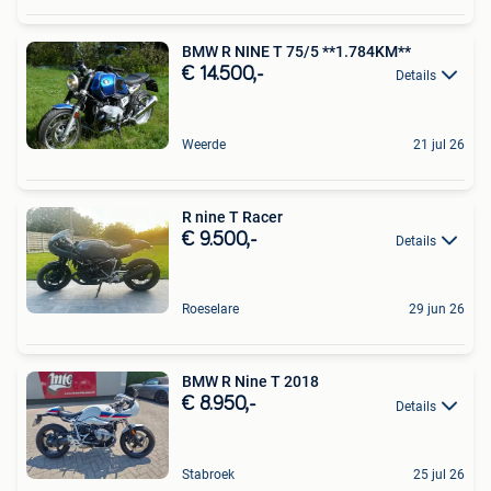
BMW R NINE T 75/5 **1.784KM**
€ 14.500,-
Details
Weerde
21 jul 26
R nine T Racer
€ 9.500,-
Details
Roeselare
29 jun 26
BMW R Nine T 2018
€ 8.950,-
Details
Stabroek
25 jul 26