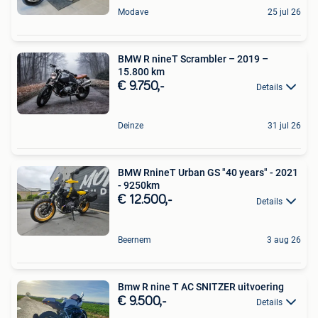
Modave
25 jul 26
BMW R nineT Scrambler – 2019 –
15.800 km
€ 9.750,-
Details
Deinze
31 jul 26
BMW RnineT Urban GS "40 years" - 2021
- 9250km
€ 12.500,-
Details
Beernem
3 aug 26
Bmw R nine T AC SNITZER uitvoering
€ 9.500,-
Details