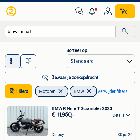
Motoren | BMW
Sorteer op
Alle afstanden…
Bewaar je zoekopdracht
Filters
Motoren
BMW
Verwijder filters
BMW R Nine T Scrambler 2023
€ 11.950,-
Details
Durbuy
30 jul 26