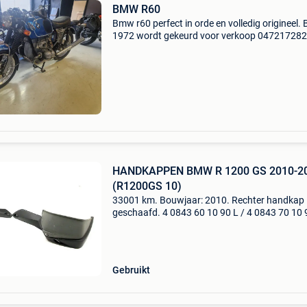
BMW R60
Bmw r60 perfect in orde en volledig origineel. 
1972 wordt gekeurd voor verkoop 04721728
HANDKAPPEN BMW R 1200 GS 2010-2
(R1200GS 10)
33001 km. Bouwjaar: 2010. Rechter handkap
geschaafd. 4 0843 60 10 90 L / 4 0843 70 10 
(rechter handkap geschaafd. 4 0843 60 10 90 
0843 70 10 90 r)\nopslaglocatie: mand.7 .
Handkappen bmw r
Gebruikt