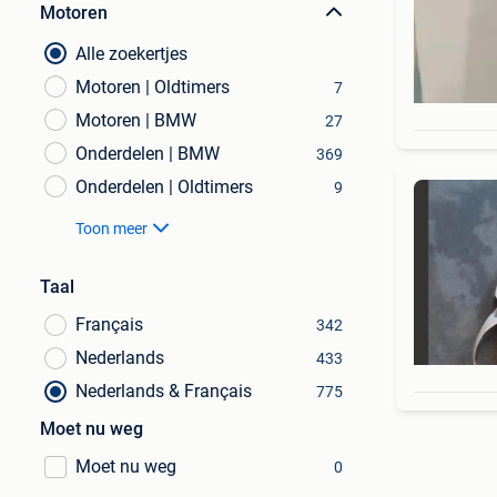
Motoren
Alle zoekertjes
Motoren | Oldtimers
7
Motoren | BMW
27
Onderdelen | BMW
369
Onderdelen | Oldtimers
9
Toon meer
Taal
Français
342
Nederlands
433
Nederlands & Français
775
Moet nu weg
Moet nu weg
0