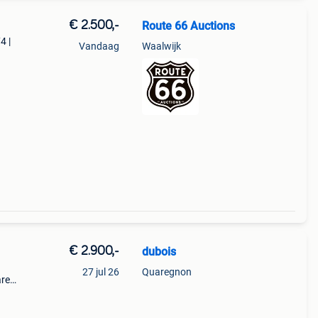
€ 2.500,-
Route 66 Auctions
4 |
Vandaag
Waalwijk
e,
€ 2.900,-
dubois
27 jul 26
Quaregnon
re
eer
tel