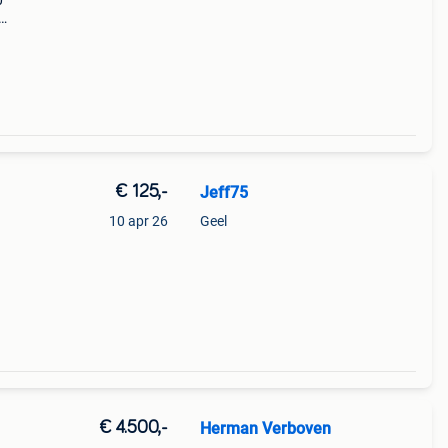
0
€ 125,-
Jeff75
10 apr 26
Geel
€ 4.500,-
Herman Verboven