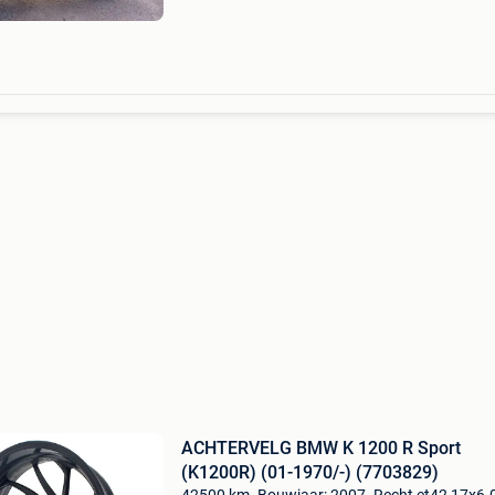
0496.89.20.60 Voor sensatie
ACHTERVELG BMW K 1200 R Sport
(K1200R) (01-1970/-) (7703829)