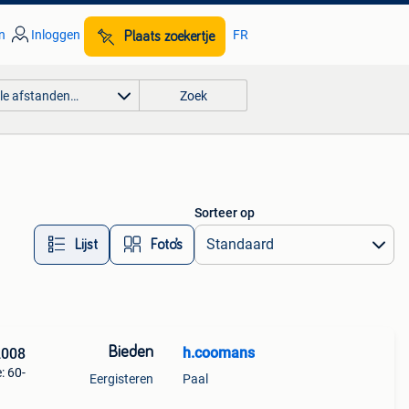
n
Inloggen
FR
Plaats zoekertje
lle afstanden…
Zoek
Sorteer op
Lijst
Foto’s
Bieden
h.coomans
2008
: 60-
Eergisteren
Paal