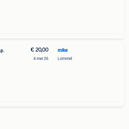
€ 20,00
mike
p.
4 mei 26
Lommel