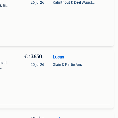
.
26 jul 26
Kalmthout & Deel Wuustwezel
. Is
zeer
en.
€ 13.850,-
Lucas
s uit
20 jul 26
Glain & Partie Ans
e: 13
e