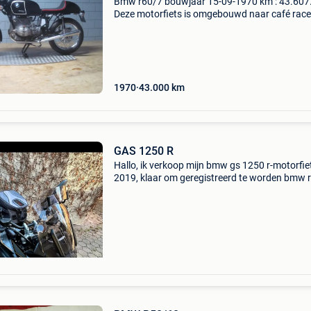
Bmw r60/7 bouwjaar 15-09-1970 km : 43.607
Deze motorfiets is omgebouwd naar café racer
voorzien van delortho race carburatoren. Rijd 
goed en kan je nog veel km rijplezier mee hebb
1970
43.000
km
GAS 1250 R
Hallo, ik verkoop mijn bmw gs 1250 r-motorfiet
2019, klaar om geregistreerd te worden bmw r
1250 gs exclusief model 2019 eerste registrati
mei 2019 kilometerstand: 65.500 Km volgend
technis