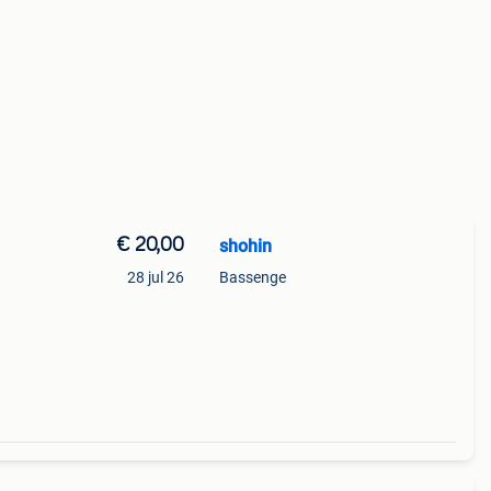
€ 20,00
shohin
28 jul 26
Bassenge