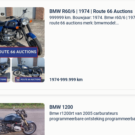
BMW R60/6 | 1974 | Route 66 Auctions
999999 km. Bouwjaar: 1974. Bmw r60/6 | 197
route 66 auctions merk: bmwmodel:
r60/6tellerstand: 999999 kmbrandstofsoort:
benzinebouwjaar: 1974transmissie:
handgeschakeldkleur: zwartbtw/marge: marg
1974
999.999
km
BMW 1200
Bmw r1200rt van 2005 carburateurs
programmeerbare ontsteking programmeerba
ontsteking kawasaki zx10 vork met remmen z
levendige motor in carburateurs prijs 2900eur 