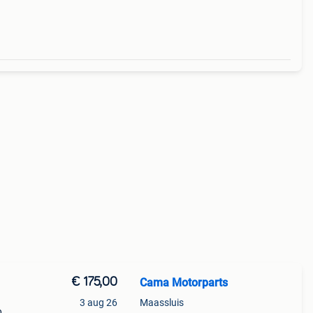
€ 175,00
Cama Motorparts
3 aug 26
Maassluis