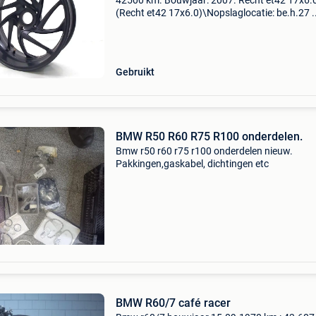
42500 km. Bouwjaar: 2007. Recht et42 17x6.
(Recht et42 17x6.0)\Nopslaglocatie: be.h.27 .
Achtervelg bmw k 1200 r sport (k1200r) (01-
1970/-) (7703829) type: wiel bouwjaar: 2007
tellerstand: 42.500 Km
Gebruikt
BMW R50 R60 R75 R100 onderdelen.
Bmw r50 r60 r75 r100 onderdelen nieuw.
Pakkingen,gaskabel, dichtingen etc
BMW R60/7 café racer