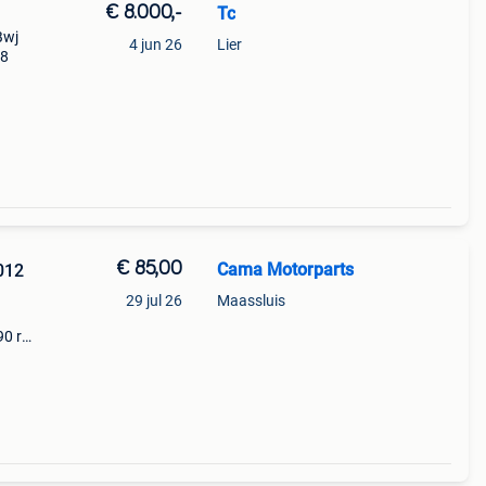
€ 8.000,-
Tc
Bwj
4 jun 26
Lier
28
€ 85,00
Cama Motorparts
012
29 jul 26
Maassluis
90 r
L / 4