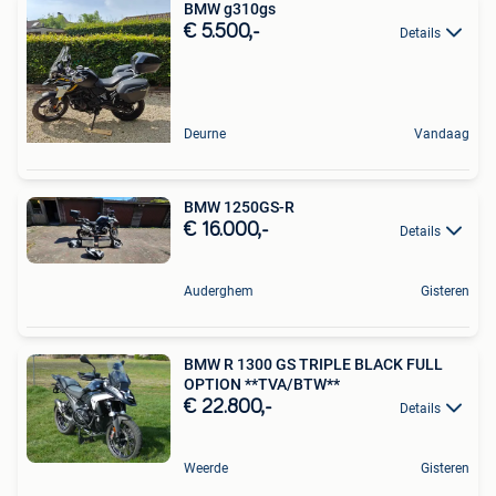
BMW g310gs
€ 5.500,-
Details
Deurne
Vandaag
BMW 1250GS-R
€ 16.000,-
Details
Auderghem
Gisteren
BMW R 1300 GS TRIPLE BLACK FULL
OPTION **TVA/BTW**
€ 22.800,-
Details
Weerde
Gisteren