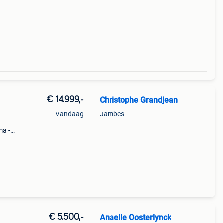
en
€ 14.999,-
Christophe Grandjean
Vandaag
Jambes
ma -
 is
€ 5.500,-
Anaelle Oosterlynck