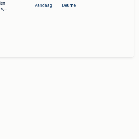
ien
Vandaag
Deurne
rs,
en a