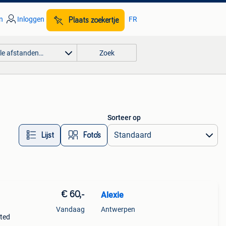
n
Inloggen
FR
Plaats zoekertje
lle afstanden…
Zoek
Sorteer op
Lijst
Foto’s
€ 60,-
Alexie
Vandaag
Antwerpen
nted