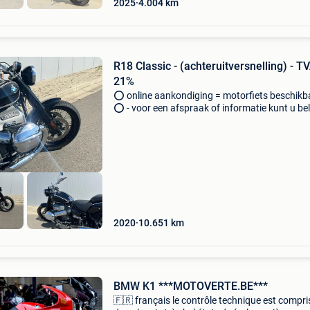
2025
4.004
km
R18 Classic - (achteruitversnelling) - T
21%
⭕️ online aankondiging = motorfiets beschikb
⭕️ - voor een afspraak of informatie kunt u bel
naar 0486.82.82.12. Ik antwoord niet meer via
mail bedankt voor je begrip - schitterende bm
-
2020
10.651
km
BMW K1 ***MOTOVERTE.BE***
🇫🇷 français le contrôle technique est compri