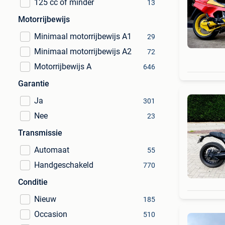
125 cc of minder
13
Motorrijbewijs
Minimaal motorrijbewijs A1
29
Minimaal motorrijbewijs A2
72
Motorrijbewijs A
646
Garantie
Ja
301
Nee
23
Transmissie
Automaat
55
Handgeschakeld
770
Conditie
Nieuw
185
Occasion
510