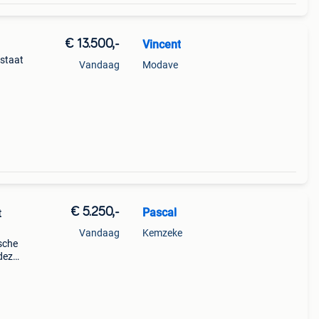
€ 13.500,-
Vincent
wstaat
Vandaag
Modave
€ 5.250,-
Pascal
Vandaag
Kemzeke
ische
deze
aar