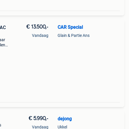
€ 13.500,-
CAR Special
VAC
Vandaag
Glain & Partie Ans
aar
len
 e-
w r18
€ 5.990,-
dejong
s
Vandaag
Ukkel