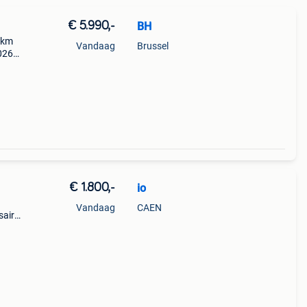
€ 5.990,-
BH
0km
Vandaag
Brussel
026
ds bij
€ 1.800,-
io
Vandaag
CAEN
saire
elle
c