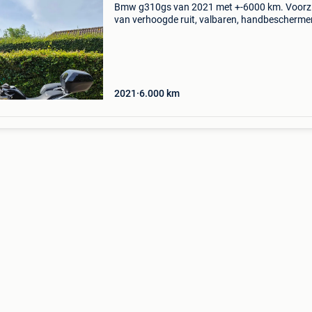
Bmw g310gs van 2021 met +-6000 km. Voorz
van verhoogde ruit, valbaren, handbescherme
gril, afneembare top en zijkoffers. Onderhoud
steeds in bmw garage. Verkoop wegens behal
rijbewijs.
2021
6.000
km