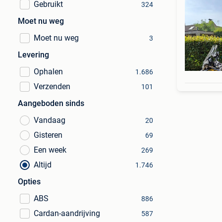
Gebruikt
324
Moet nu weg
Moet nu weg
3
Levering
Ophalen
1.686
Verzenden
101
Aangeboden sinds
Vandaag
20
Gisteren
69
Een week
269
Altijd
1.746
Opties
ABS
886
Cardan-aandrijving
587