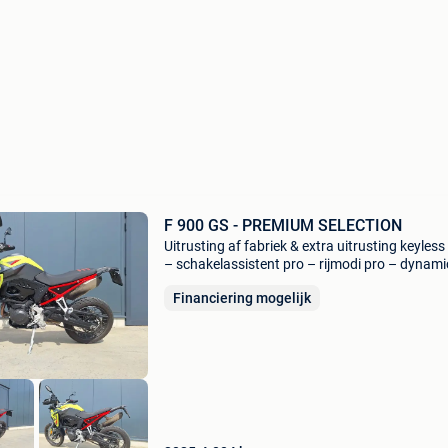
F 900 GS - PREMIUM SELECTION
Uitrusting af fabriek & extra uitrusting keyless 
– schakelassistent pro – rijmodi pro – dynami
pack – voorbereiding navigatieapparaat – sty
Financiering mogelijk
passion – bandenspanningscontrole –
snelheidsreg