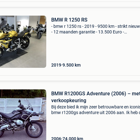
BMW R 1250 RS
- bmw r 1250 rs - 2019 - 9500 km - strikt nieu
- 12 maanden garantie - 13.500 Euro -
0476/344.377
2019
9.500
km
BMW R1200GS Adventure (2006) – met
verkoopkeuring
Bij deze bied ik mijn zeer betrouwbare en icon
bmw r1200gs adventure uit 2006 aan. Ik heb 
motor in 2007 gekocht en dus maar liefst 19 j
met enorm veel plezier in bezit gehad en
onderhoude
2006
74.000
km