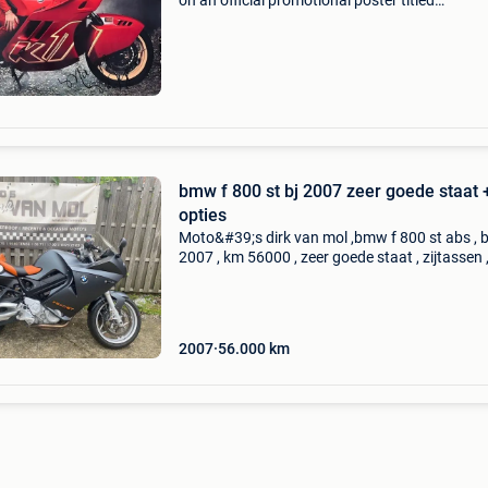
on an official promotional poster titled
"motorcycles worth the obsession." poster 19
usa met handtekening van het model & actrice
bmw f 800 st bj 2007 zeer goede staat 
opties
Moto&#39;s dirk van mol ,bmw f 800 st abs , b
2007 , km 56000 , zeer goede staat , zijtassen 
handvatverwarming , prijs 3600 euro , 1jaar
garantie en gekeurd voor verkoop ook onder
en herste
2007
56.000
km