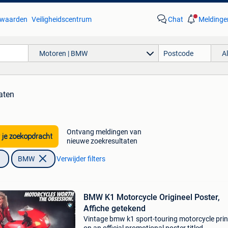
waarden
Veiligheidscentrum
Chat
Meldinge
Motoren | BMW
A
aten
Ontvang meldingen van
 je zoekopdracht
nieuwe zoekresultaten
BMW
Verwijder filters
BMW K1 Motorcycle Origineel Poster,
Affiche getekend
Vintage bmw k1 sport-touring motorcycle pri