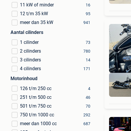
11 kW of minder
16
12 t/m 35 kW
95
meer dan 35 kW
941
Aantal cilinders
1 cilinder
73
2 cilinders
780
3 cilinders
14
4 cilinders
171
Motorinhoud
126 t/m 250 cc
4
251 t/m 500 cc
46
501 t/m 750 cc
70
750 t/m 1000 cc
292
meer dan 1000 cc
687