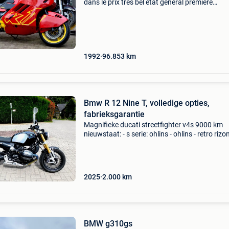
dans le prix très bel état général première
immatriculation : 09/1992 96853 km vendue 
ordre d’entretien amortisseur ohlins 🇳🇱
nederlands de technis
1992
96.853
km
Bmw R 12 Nine T, volledige opties,
fabrieksgarantie
Magnifieke ducati streetfighter v4s 9000 km
nieuwstaat: - s serie: ohlins - ohlins - retro rizo
carbon scoop - 84 kw korte papieren
kentekenplaathouder (klein tmc) de motorfiets
buiten onderhou
2025
2.000
km
BMW g310gs