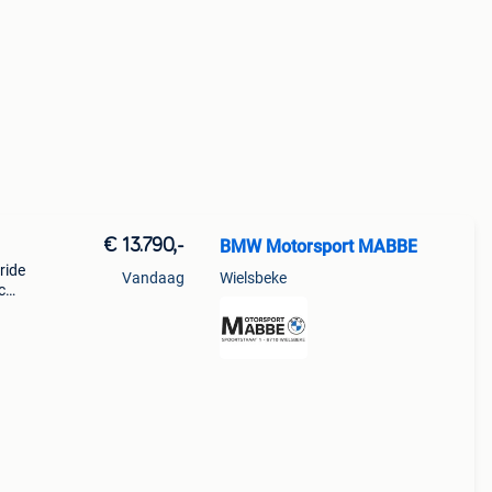
€ 13.790,-
BMW Motorsport MABBE
ride
Vandaag
Wielsbeke
c
le