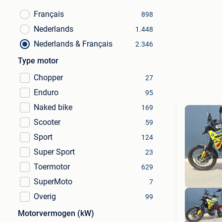
Français
898
Nederlands
1.448
Nederlands & Français
2.346
Type motor
Chopper
27
Enduro
95
Naked bike
169
Scooter
59
Sport
124
Super Sport
23
Toermotor
629
SuperMoto
7
Overig
99
Motorvermogen (kW)