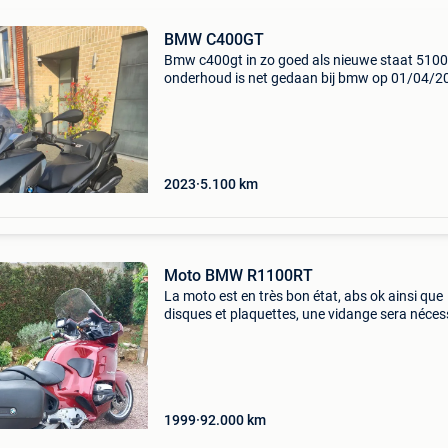
BMW C400GT
Bmw c400gt in zo goed als nieuwe staat 510
onderhoud is net gedaan bij bmw op 01/04/2
3/2023. Verwarmde manchetten verwarmde
comfortstoelen bmw alarm. Garantie nog stee
bmw tot 03/3028 nee
2023
5.100
km
Moto BMW R1100RT
La moto est en très bon état, abs ok ainsi que
disques et plaquettes, une vidange sera néces
à 95000 kms (elle en a 92000) je donne le filtre 
a : 2 selles confort briant, 1 gps tomtom avec 
1999
92.000
km