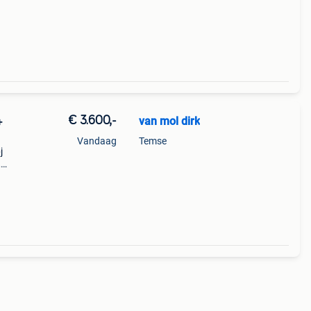
90,
, mar
€ 3.600,-
van mol dirk
+
Vandaag
Temse
j
,
houd