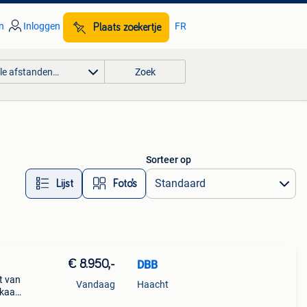
n
Inloggen
FR
Plaats zoekertje
lle afstanden…
Zoek
Sorteer op
Lijst
Foto’s
€ 8.950,-
DBB
t van
Vandaag
Haacht
akaal
 laag