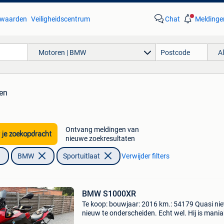
waarden
Veiligheidscentrum
Chat
Meldinge
Motoren | BMW
A
ten
Ontvang meldingen van
 je zoekopdracht
nieuwe zoekresultaten
BMW
Sportuitlaat
Verwijder filters
BMW S1000XR
Te koop: bouwjaar: 2016 km.: 54179 Quasi nie
nieuw te onderscheiden. Echt wel. Hij is mani
verzorgt. Voorzien van alle documenten en op