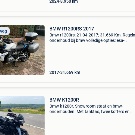
2024
8.950
km
BMW R1200RS 2017
 weg
Bmw r1200rs; 21.04.2017; 31.669 Km. Regel
onderhoud bij bmw volledige opties: esa-
ophangingen, shifter pro, bmw + origin akra-ui
alarm, verwarmde handgrepen, set 3 bmw-kof
dagrijverlic
2017
31.669
km
BMW K1200R
Bmw k1200r. Showroom staat en bmw-
onderhouden. Met tanktas, twee koffers en
achtertas. Cardan-as (onderhoudsarm) en
handvatverwarming. Slechts 29.000 Km op d
teller.