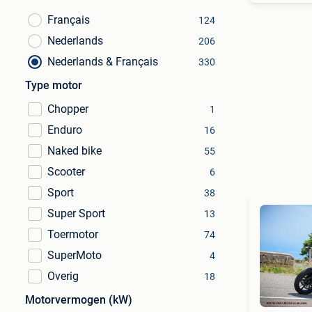
Français
124
Nederlands
206
Nederlands & Français
330
Type motor
Chopper
1
Enduro
16
Naked bike
55
Scooter
6
Sport
38
Super Sport
13
Toermotor
74
SuperMoto
4
Overig
18
Motorvermogen (kW)