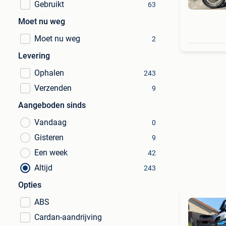
Gebruikt
63
Moet nu weg
Moet nu weg
2
Levering
Ophalen
243
Verzenden
9
Aangeboden sinds
Vandaag
0
Gisteren
9
Een week
42
Altijd
243
Opties
ABS
Cardan-aandrijving