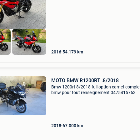
vermogen. Full option! - Alle rijstanden, ook de
2016
54.179
km
MOTO BMW R1200RT .8/2018
Bmw 1200rt 8/2018 full option carnet comple
bmw pour tout renseignement 0475415763
2018
67.000
km