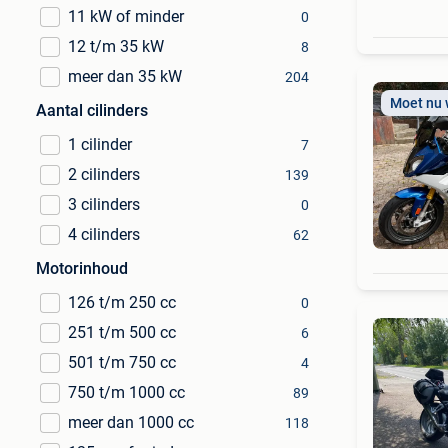
11 kW of minder
0
12 t/m 35 kW
8
meer dan 35 kW
204
Moet nu
Aantal cilinders
1 cilinder
7
2 cilinders
139
3 cilinders
0
4 cilinders
62
Motorinhoud
126 t/m 250 cc
0
251 t/m 500 cc
6
501 t/m 750 cc
4
750 t/m 1000 cc
89
meer dan 1000 cc
118