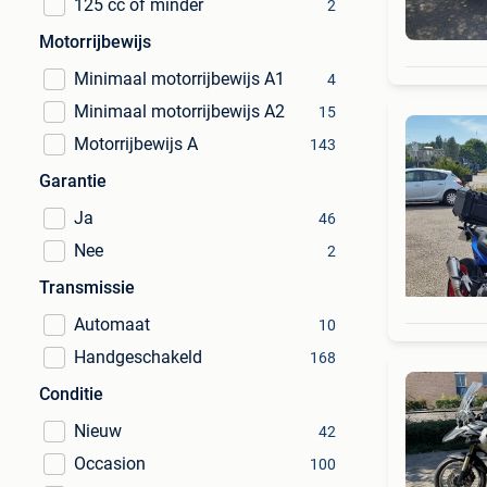
125 cc of minder
2
Motorrijbewijs
Minimaal motorrijbewijs A1
4
Minimaal motorrijbewijs A2
15
Motorrijbewijs A
143
Garantie
Ja
46
Nee
2
Transmissie
Automaat
10
Handgeschakeld
168
Conditie
Nieuw
42
Occasion
100