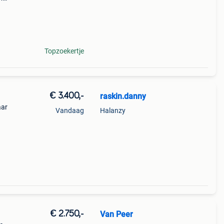
ede
Topzoekertje
€ 3.400,-
raskin.danny
aar
Vandaag
Halanzy
€ 2.750,-
Van Peer