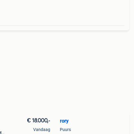
€ 18.000,-
rory
Vandaag
Puurs
M