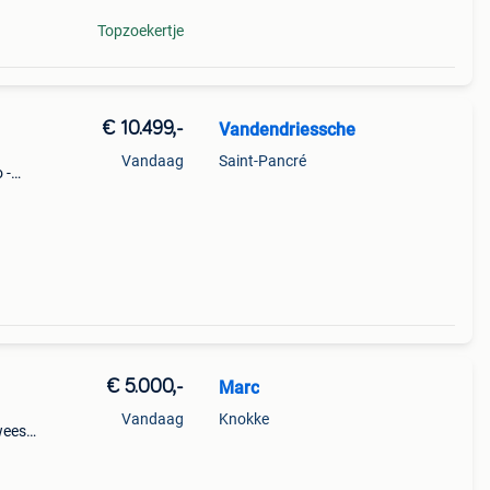
Topzoekertje
€ 10.499,-
Vandendriessche
Vandaag
Saint-Pancré
 -
 le
e ne
€ 5.000,-
Marc
Vandaag
Knokke
weest