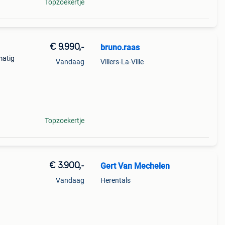
Topzoekertje
€ 9.990,-
bruno.raas
matig
Vandaag
Villers-La-Ville
tlaat,
fers,
Topzoekertje
€ 3.900,-
Gert Van Mechelen
Vandaag
Herentals
e