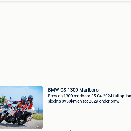
BMW GS 1300 Marlboro
Bmw gs 1300 marlboro 25-04-2024 full optio
slechts 8950km en tot 2029 onder bmw
garantie.wegens stopzetting hobby. Volledig
uitgeruste gs met extra jackyll & hyde uitlaat 
knopbediening. V