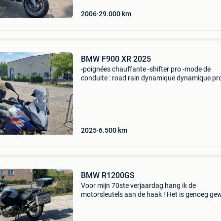
2006
29.000
km
BMW F900 XR 2025
-poignées chauffante -shifter pro -mode de
conduite : road rain dynamique dynamique pro
entretenue bmw> carnet d entretien à jourdont
dernier a été fait en juillet (275€). -Pneu arrier
2025
6.500
km
BMW R1200GS
Voor mijn 70ste verjaardag hang ik de
motorsleutels aan de haak ! Het is genoeg ge
:-). Goed onderhouden bmw r1200gs in goede
staat en ongevalvrij. Vario koffers en topcase