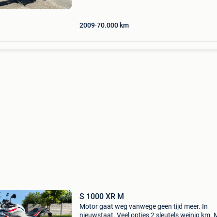
origineel bmw. Akrapov
2009
70.000
km
S 1000 XR M
Motor gaat weg vanwege geen tijd meer. In
nieuwstaat. Veel opties 2 sleutels weinig km. 