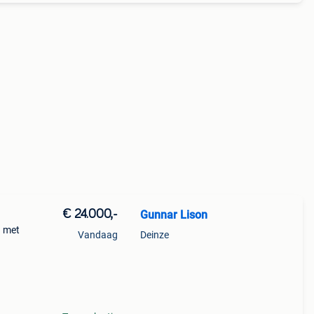
€ 24.000,-
Gunnar Lison
n met
Vandaag
Deinze
met