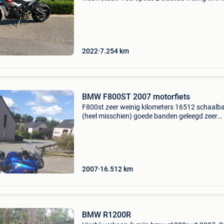
pakket dus vele sportieve opties waaronder
akrapovic uitlaat, brembo remsysteem, gesm
wielen, m-zadel, quic
2022
7.254
km
BMW F800ST 2007 motorfiets
F800st zeer weinig kilometers 16512 schaalb
(heel misschien) goede banden geleegd zeer
schone staat prijs ter plaatse bespreekbaar
2007
16.512
km
BMW R1200R