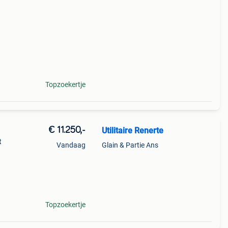
Topzoekertje
€ 11.250,-
Utilitaire Renerte
t
Vandaag
Glain & Partie Ans
Topzoekertje