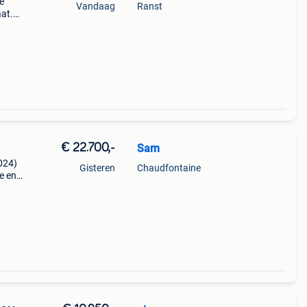
e
Vandaag
Ranst
aat.
 bmw
ok
€ 22.700,-
Sam
2024)
Gisteren
Chaudfontaine
e en
7 400
h