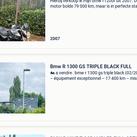
Hierbij verkoop ik mijn bmw r1200r uit 2007. D
motor bolde 79 000 km, maar is in perfecte st
Steeds onderhouden bij geert van mol. Bij de
komt het inschrijvingsbewijs, gva en sleutel. O
een
2007
Bmw R 1300 GS TRIPLE BLACK FULL
🏍️ a vendre : bmw r 1300 gs triple black (02/
– équipement exceptionnel – 17 400 km – mis
circulation en février 2024. La moto affiche 1
km certifiés et se trouve dans un état irréproc