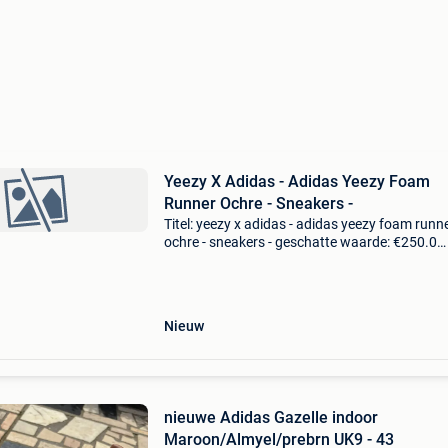
Yeezy X Adidas - Adidas Yeezy Foam
Runner Ochre - Sneakers -
Titel: yeezy x adidas - adidas yeezy foam runn
ochre - sneakers - geschatte waarde: €250.0
Belangrijk: winnende biedingen zijn exclusief 
koperbescherming + €3 nieuwauthentiek hét o
Nieuw
nieuwe Adidas Gazelle indoor
Maroon/Almyel/prebrn UK9 - 43