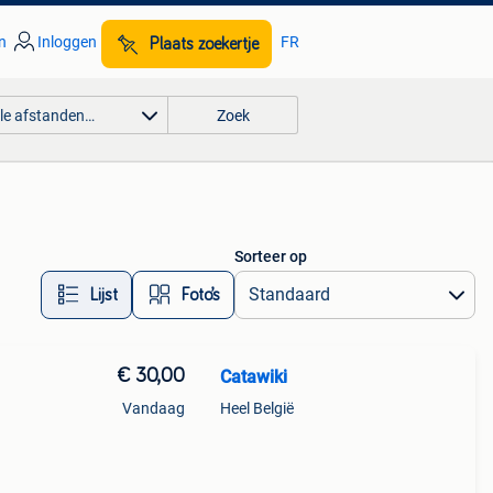
n
Inloggen
FR
Plaats zoekertje
lle afstanden…
Zoek
Sorteer op
Lijst
Foto’s
€ 30,00
Catawiki
Vandaag
Heel België
9%
nline