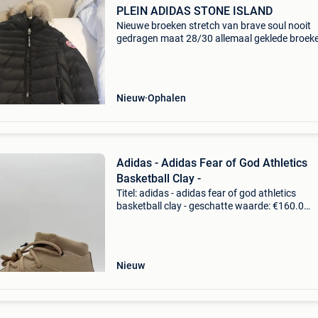
PLEIN ADIDAS STONE ISLAND
Nieuwe broeken stretch van brave soul nooit
gedragen maat 28/30 allemaal geklede broek
nieuw jas van stone island en gucci en canada
goose orgineel en nieuwe schoenen van philip 
nooit gedragen
Nieuw
Ophalen
Adidas - Adidas Fear of God Athletics
Basketball Clay -
Titel: adidas - adidas fear of god athletics
basketball clay - geschatte waarde: €160.0
Belangrijk: winnende biedingen zijn exclusief 
koperbescherming + €3 nieuwauthentiek hét o
veil
Nieuw