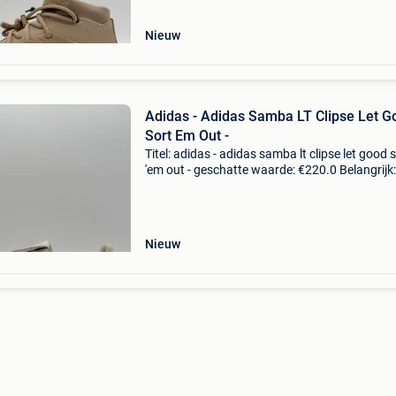
veil
Nieuw
Adidas - Adidas Samba LT Clipse Let G
Sort Em Out -
Titel: adidas - adidas samba lt clipse let good 
'em out - geschatte waarde: €220.0 Belangrijk:
winnende biedingen zijn exclusief 9%
koperbescherming + €3 nieuwauthentiek hét o
Nieuw