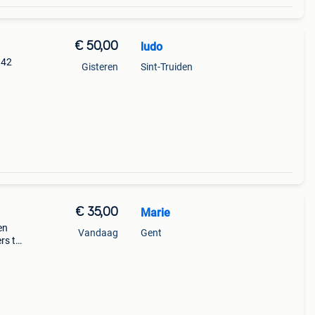
€ 50,00
ludo
 42
Gisteren
Sint-Truiden
€ 35,00
Marie
en
Vandaag
Gent
rs te