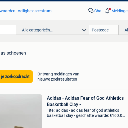
waarden
Veiligheidscentrum
Chat
Meldinge
Alle categorieën…
A
das schoenen'
Ontvang meldingen van
 je zoekopdracht
nieuwe zoekresultaten
Adidas - Adidas Fear of God Athletics
Basketball Clay -
Titel: adidas - adidas fear of god athletics
basketball clay - geschatte waarde: €160.0
Belangrijk: winnende biedingen zijn exclusief 
koperbescherming + €3 nieuwauthentiek hét o