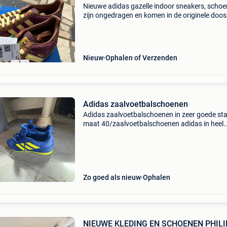
Nieuwe adidas gazelle indoor sneakers, scho
zijn ongedragen en komen in de originele doos
comfortabel en stijlvol, perfect voor dagelijks
gebruik of als verzamelobject. Maat 43 1/3 (us
Nieuw
Ophalen of Verzenden
Adidas zaalvoetbalschoenen
Adidas zaalvoetbalschoenen in zeer goede st
maat 40/zaalvoetbalschoenen adidas in heel
goede staat maat 40
Zo goed als nieuw
Ophalen
NIEUWE KLEDING EN SCHOENEN PHILI