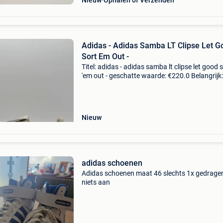
Nieuw
Ophalen of Verzenden
Adidas - Adidas Samba LT Clipse Let G
Sort Em Out -
Titel: adidas - adidas samba lt clipse let good 
'em out - geschatte waarde: €220.0 Belangrijk:
winnende biedingen zijn exclusief 9%
koperbescherming + €3 nieuwauthentiek hét o
Nieuw
adidas schoenen
Adidas schoenen maat 46 slechts 1x gedragen
niets aan