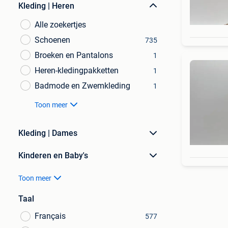
Kleding | Heren
Alle zoekertjes
Schoenen
735
Broeken en Pantalons
1
Heren-kledingpakketten
1
Badmode en Zwemkleding
1
Toon meer
Kleding | Dames
Kinderen en Baby's
Toon meer
Taal
Français
577