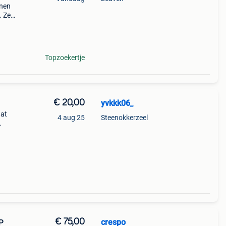
enen
. Zeer
 9.5,
Topzoekertje
€ 20,00
yvkkk06_
aat
4 aug 25
Steenokkerzeel
€ 75,00
crespo
P