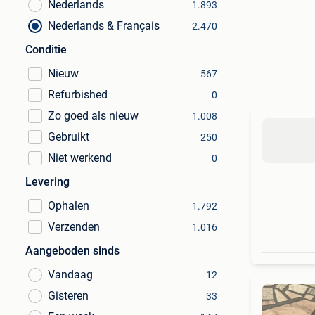
Nederlands
1.893
Nederlands & Français
2.470
Conditie
Nieuw
567
Refurbished
0
Zo goed als nieuw
1.008
Gebruikt
250
Niet werkend
0
Levering
Ophalen
1.792
Verzenden
1.016
Aangeboden sinds
Vandaag
12
Gisteren
33