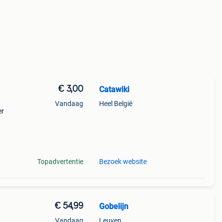
€ 3,00
Catawiki
Vandaag
Heel België
er
9%
nline
Topadvertentie
Bezoek website
€ 54,99
Gobelijn
Vandaag
Leuven