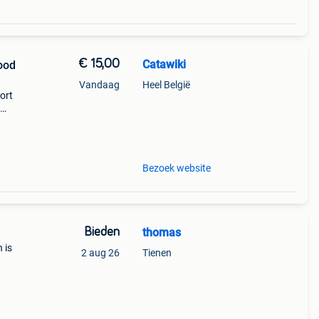
€ 15,00
Catawiki
ood
Vandaag
Heel België
sort
nline
Bezoek website
Bieden
thomas
 is
2 aug 26
Tienen