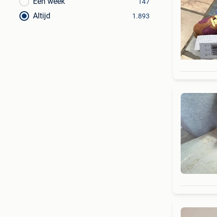
Een week
147
Altijd
1.893