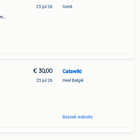
25 jul 26
Genk
en
plein
€ 30,00
Catawiki
25 jul 26
Heel België
9%
nline
Bezoek website