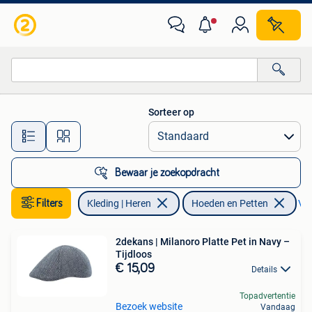
Hoeden en Petten
Sorteer op
Alle afstanden…
Bewaar je zoekopdracht
Filters
Kleding | Heren
Hoeden en Petten
Ver
2dekans | Milanoro Platte Pet in Navy –
Tijdloos
€ 15,09
Details
Topadvertentie
Bezoek website
Vandaag