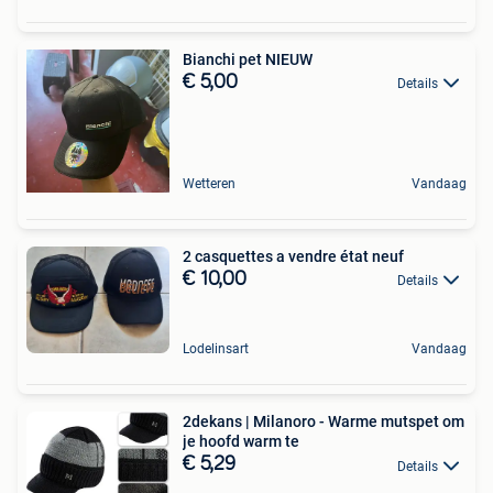
Bianchi pet NIEUW
€ 5,00
Details
Wetteren
Vandaag
2 casquettes a vendre état neuf
€ 10,00
Details
Lodelinsart
Vandaag
2dekans | Milanoro - Warme mutspet om
je hoofd warm te
€ 5,29
Details