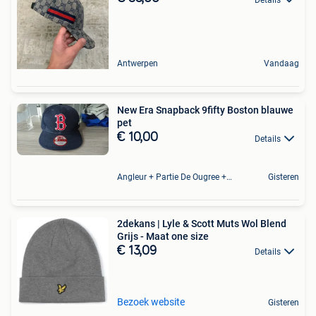
Antwerpen
Vandaag
New Era Snapback 9fifty Boston blauwe
pet
€ 10,00
Details
Angleur + Partie De Ougree + Partie De Tilff Et De Embourg
Gisteren
2dekans | Lyle & Scott Muts Wol Blend
Grijs - Maat one size
€ 13,09
Details
Bezoek website
Gisteren