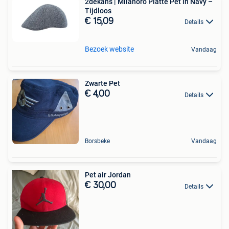
2dekans | Milanoro Platte Pet in Navy –
Tijdloos
€ 15,09
Details
Bezoek website
Vandaag
Zwarte Pet
€ 4,00
Details
Borsbeke
Vandaag
Pet air Jordan
€ 30,00
Details