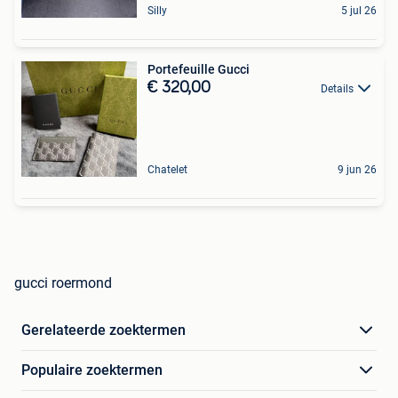
Silly
5 jul 26
Portefeuille Gucci
€ 320,00
Details
Chatelet
9 jun 26
gucci roermond
Gerelateerde zoektermen
Populaire zoektermen