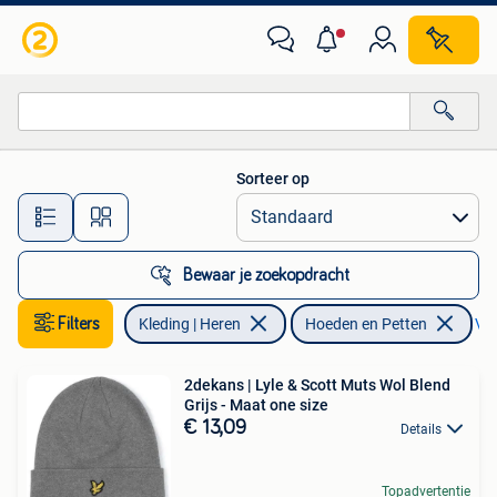
Hoeden en Petten
Sorteer op
Alle afstanden…
Bewaar je zoekopdracht
Filters
Kleding | Heren
Hoeden en Petten
Ver
2dekans | Lyle & Scott Muts Wol Blend
Grijs - Maat one size
€ 13,09
Details
Topadvertentie