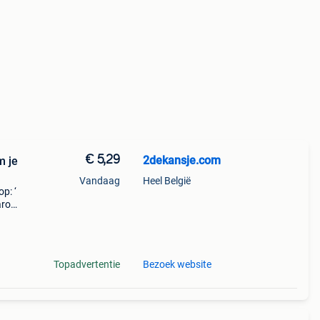
€ 5,29
2dekansje.com
m je
Vandaag
Heel België
p: ‘
aarom
ld,
o
Topadvertentie
Bezoek website