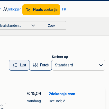
n
Inloggen
FR
Plaats zoekertje
lle afstanden…
Zoek
Sorteer op
Lijst
Foto’s
€ 15,09
2dekansje.com
Vandaag
Heel België
p: ‘