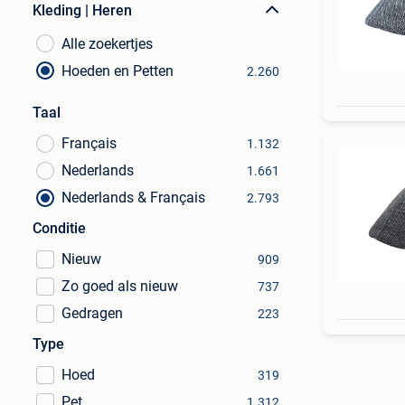
Kleding | Heren
Alle zoekertjes
Hoeden en Petten
2.260
Taal
Français
1.132
Nederlands
1.661
Nederlands & Français
2.793
Conditie
Nieuw
909
Zo goed als nieuw
737
Gedragen
223
Type
Hoed
319
Pet
1.312