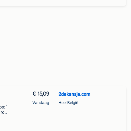
€ 15,09
2dekansje.com
Vandaag
Heel België
p: ‘
aarom
ld,
o