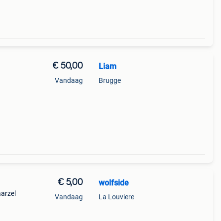
€ 50,00
Liam
Vandaag
Brugge
€ 5,00
wolfside
aarzel
Vandaag
La Louviere