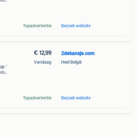
aarom
ld,
o
Topadvertentie
Bezoek website
€ 12,99
2dekansje.com
Vandaag
Heel België
p: ‘
aarom
ld,
o
Topadvertentie
Bezoek website