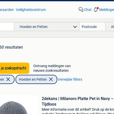
waarden
Veiligheidscentrum
Chat
Meldinge
Hoeden en Petten
A
60 resultaten
Ontvang meldingen van
 je zoekopdracht
nieuwe zoekresultaten
ren
Hoeden en Petten
Verwijder filters
2dekans | Milanoro Platte Pet in Navy –
Tijdloos
Meer informatie over dit artikel? Druk op de kno