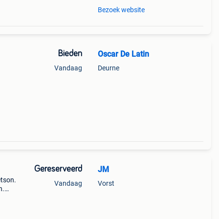
Bezoek website
Bieden
Oscar De Latin
Vandaag
Deurne
Gereserveerd
JM
etson.
Vandaag
Vorst
n.
 49€,