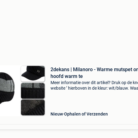
2dekans | Milanoro - Warme mutspet o
hoofd warm te
Meer informatie over dit artikel? Druk op de kno
website ’ hierboven in de kleur: wit/blauw. W
bestellen bij 2dekansje.com? Voor 16:00 beste
morgen in huis binnen belgië. 1 Jaar garantie 
Nieuw
Ophalen of Verzenden