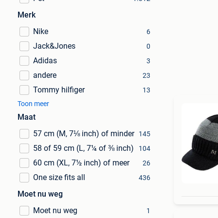
Merk
Nike
6
Jack&Jones
0
Adidas
3
andere
23
Tommy hilfiger
13
Toon meer
Maat
57 cm (M, 7⅛ inch) of minder
145
58 of 59 cm (L, 7¼ of ⅜ inch)
104
60 cm (XL, 7½ inch) of meer
26
One size fits all
436
Moet nu weg
Moet nu weg
1