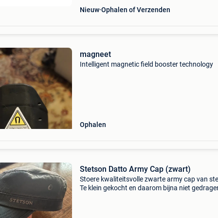
Nieuw
Ophalen of Verzenden
magneet
Intelligent magnetic field booster technology
Ophalen
Stetson Datto Army Cap (zwart)
Stoere kwaliteitsvolle zwarte army cap van st
Te klein gekocht en daarom bijna niet gedrage
Maat l voor hoofdomtrek 58-59cm. Was nieuw
voor 15€ gaat ie weg. Materiaal: 50% katoe