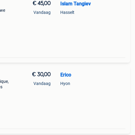
€ 45,00
Islam Tangiev
uwe
Vandaag
Hasselt
€ 30,00
Erico
ique,
Vandaag
Hyon
os