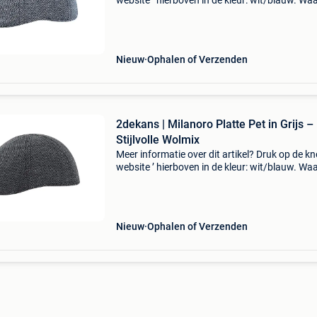
website ’ hierboven in de kleur: wit/blauw. W
bestellen bij 2dekansje.com? Voor 16:00 beste
morgen in huis binnen belgië. 1 Jaar garantie 
Nieuw
Ophalen of Verzenden
2dekans | Milanoro Platte Pet in Grijs –
Stijlvolle Wolmix
Meer informatie over dit artikel? Druk op de kno
website ’ hierboven in de kleur: wit/blauw. W
bestellen bij 2dekansje.com? Voor 16:00 beste
morgen in huis binnen belgië. 1 Jaar garantie 
Nieuw
Ophalen of Verzenden