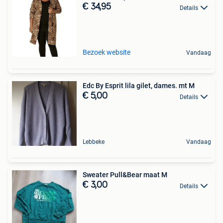
€ 34,95
Details
Bezoek website
Vandaag
Edc By Esprit lila gilet, dames. mt M
€ 5,00
Details
Lebbeke
Vandaag
Sweater Pull&Bear maat M
€ 3,00
Details