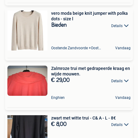
vero moda beige knit jumper with polka
dots - size l
Bieden
Details
Oostende Zandvoorde +Oostende
Vandaag
Zalmroze trui met gedrapeerde kraag en
wijde mouwen.
€ 29,00
Details
Enghien
Vandaag
zwart met witte trui - C& A - L - 8€
€ 8,00
Details