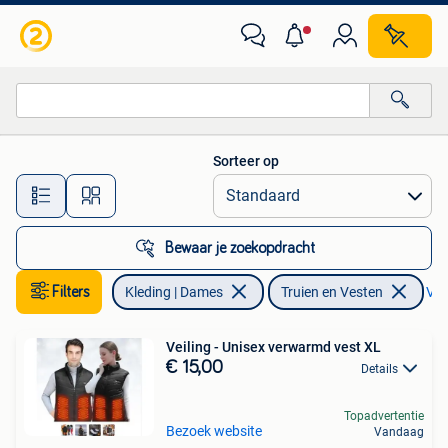
Truien en Vesten
Sorteer op
Alle afstanden…
Bewaar je zoekopdracht
Filters
Kleding | Dames
Truien en Vesten
Ver
Veiling - Unisex verwarmd vest XL
€ 15,00
Details
Topadvertentie
Bezoek website
Vandaag