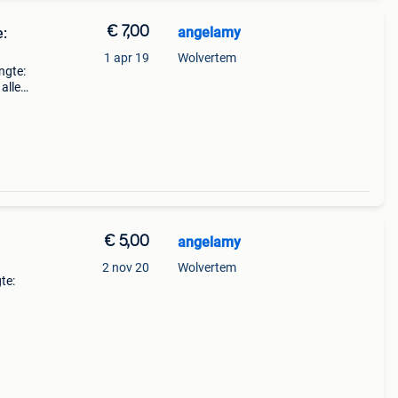
€ 7,00
angelamy
e:
1 apr 19
Wolvertem
ngte:
alle
leur:
€ 5,00
angelamy
2 nov 20
Wolvertem
te: