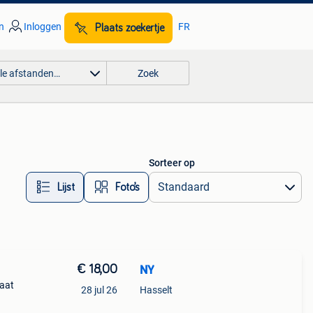
n
Inloggen
FR
Plaats zoekertje
lle afstanden…
Zoek
Sorteer op
Lijst
Foto’s
€ 18,00
NY
maat
28 jul 26
Hasselt