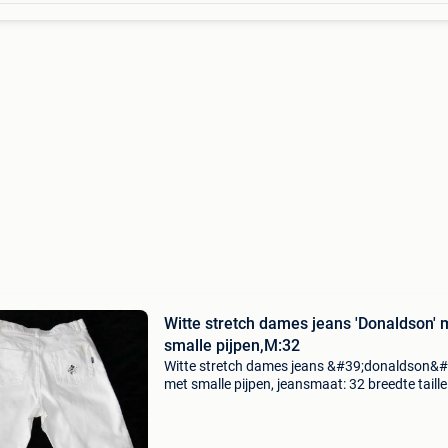
Witte stretch dames jeans 'Donaldson' 
smalle pijpen,M:32
Witte stretch dames jeans &#39;donaldson&#
met smalle pijpen, jeansmaat: 32 breedte taille
38cm, breedte heupen: 50cm, lengte: 104cm.
Conditie: gebruikt maat: 42 seizoen: alle seizo
le