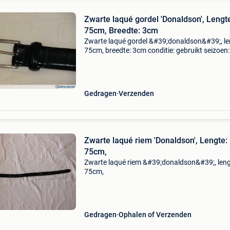
Zwarte laqué gordel 'Donaldson', Lengt
75cm, Breedte: 3cm
Zwarte laqué gordel &#39;donaldson&#39;, le
75cm, breedte: 3cm conditie: gebruikt seizoen: 
seizoenen levering: verzenden materiaal: leer k
zwart
Gedragen
Verzenden
Zwarte laqué riem 'Donaldson', Lengte:
75cm,
Zwarte laqué riem &#39;donaldson&#39;, leng
75cm,
Gedragen
Ophalen of Verzenden