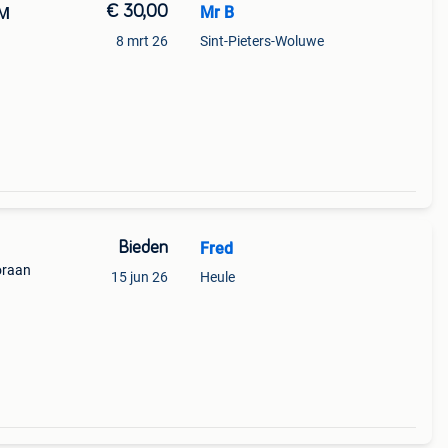
€ 30,00
Mr B
 M
8 mrt 26
Sint-Pieters-Woluwe
Bieden
Fred
oraan
15 jun 26
Heule