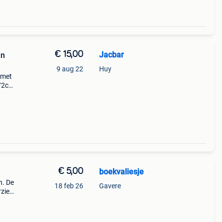
€ 15,00
Jacbar
en
9 aug 22
Huy
, met
 72cm
eraf
.
€ 5,00
boekvaliesje
n. De
18 feb 26
Gavere
rzien
as kan
ukkn