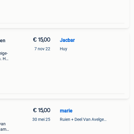
€ 15,00
Jacbar
oen
7 nov 22
Huy
eige-
. Het
zeer
v
€ 15,00
marie
30 mei 25
Ruien + Deel Van Avelgem En Waarmaarde
van
zaam