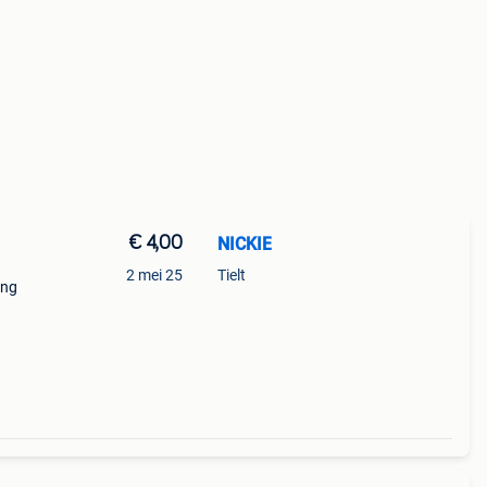
€ 4,00
NICKIE
2 mei 25
Tielt
ing