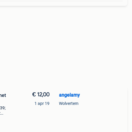
€ 12,00
angelamy
met
1 apr 19
Wolvertem
39;
:
enen