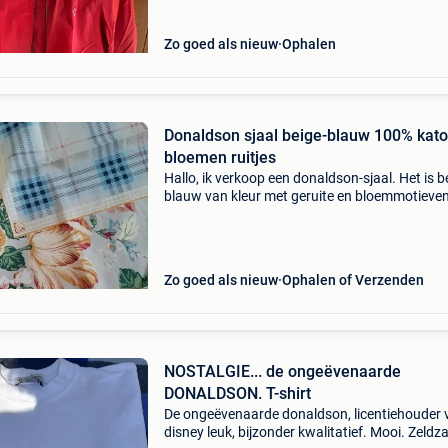
Zo goed als nieuw
Ophalen
Donaldson sjaal beige-blauw 100% kat
bloemen ruitjes
Hallo, ik verkoop een donaldson-sjaal. Het is b
blauw van kleur met geruite en bloemmotieven
is volledig gemaakt van katoen. Het is slechts 
zelden gedragen. Bezorging via mondial relay 
Zo goed als nieuw
Ophalen of Verzenden
NOSTALGIE... de ongeëvenaarde
DONALDSON. T-shirt
De ongeëvenaarde donaldson, licentiehouder 
disney leuk, bijzonder kwalitatief. Mooi. Zeld