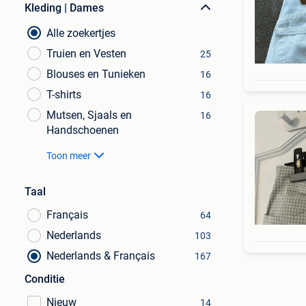
Kleding | Dames
Alle zoekertjes
Truien en Vesten
25
Blouses en Tunieken
16
T-shirts
16
Mutsen, Sjaals en
16
Handschoenen
Toon meer
Taal
Français
64
Nederlands
103
Nederlands & Français
167
Conditie
Nieuw
14