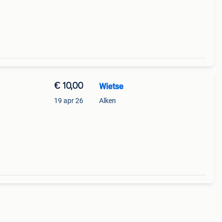
€ 10,00
Wietse
19 apr 26
Alken