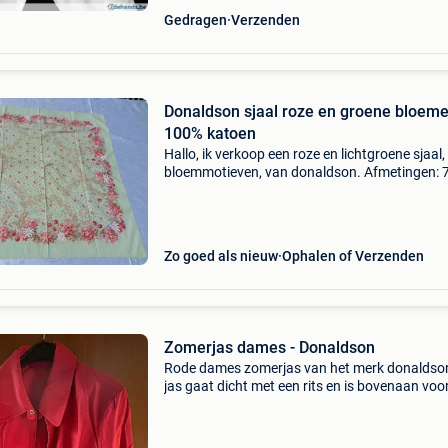
Gedragen
Verzenden
Donaldson sjaal roze en groene bloem
100% katoen
Hallo, ik verkoop een roze en lichtgroene sjaal
bloemmotieven, van donaldson. Afmetingen:
bij 72cm het is geheel van katoen (het label is 
gesneden). Conditie: zeer goed, geen gebreken
Zo goed als nieuw
Ophalen of Verzenden
Zomerjas dames - Donaldson
Rode dames zomerjas van het merk donaldso
jas gaat dicht met een rits en is bovenaan voo
van een extra sluiting met een drukknop. De j
achteraan lichtjes versmalt worden via een dr