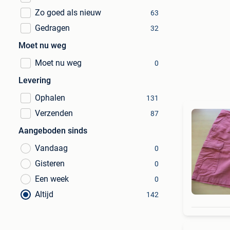
Zo goed als nieuw
63
Gedragen
32
Moet nu weg
Moet nu weg
0
Levering
Ophalen
131
Verzenden
87
Aangeboden sinds
Vandaag
0
Gisteren
0
Een week
0
Altijd
142