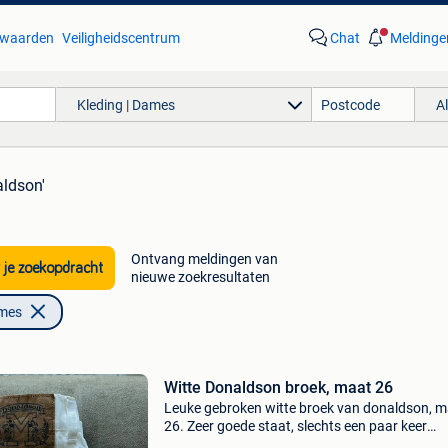
waarden
Veiligheidscentrum
Chat
Meldinge
Kleding | Dames
A
aldson'
Ontvang meldingen van
 je zoekopdracht
nieuwe zoekresultaten
ames
Witte Donaldson broek, maat 26
Leuke gebroken witte broek van donaldson, 
26. Zeer goede staat, slechts een paar keer
gedragen. Indien vragen, stel gerust.