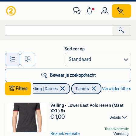
T-shirts
Sorteer op
Alle afstanden…
Bewaar je zoekopdracht
Filters
Kleding | Dames
T-shirts
Verwijder filters
Veiling - Lower East Polo Heren (Maat
XXL) 5x
€ 1,00
Details
Topadvertentie
Bezoek website
Vandaag