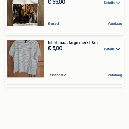
€ 55,00
Details
Brussel
Vandaag
tshirt maat large merk h&m
€ 5,00
Details
Tessenderlo
Vandaag