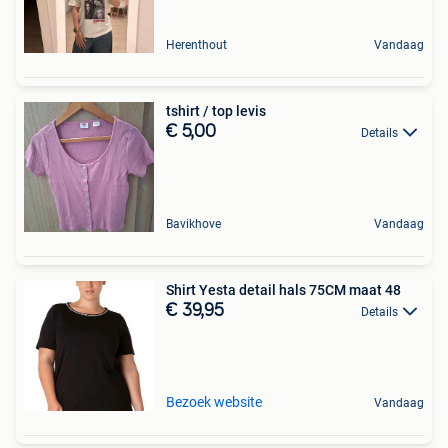
Herenthout
Vandaag
tshirt / top levis
€ 5,00
Details
Bavikhove
Vandaag
Shirt Yesta detail hals 75CM maat 48
€ 39,95
Details
Bezoek website
Vandaag