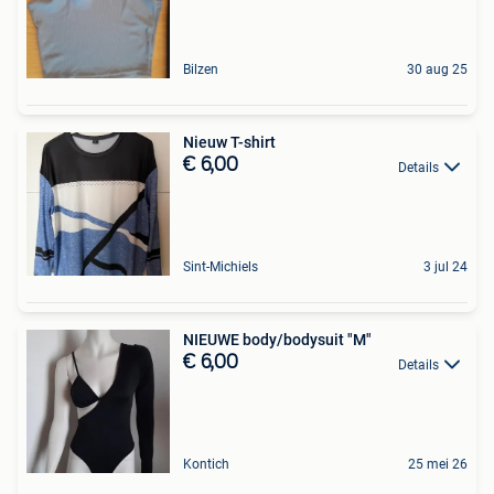
Bilzen
30 aug 25
Nieuw T-shirt
€ 6,00
Details
Sint-Michiels
3 jul 24
NIEUWE body/bodysuit "M"
€ 6,00
Details
Kontich
25 mei 26