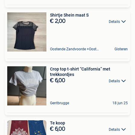
Shirtje Shein maat S
€ 2,00
Details
Oostende Zandvoorde +Oostende
Gisteren
Crop top t-shirt “California” met
trekkoordjes
€ 6,00
Details
Gentbrugge
18 jun 25
Te koop
€ 6,00
Details