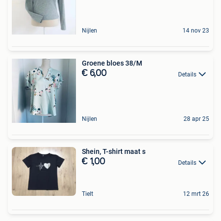
Nijlen
14 nov 23
Groene bloes 38/M
€ 6,00
Details
Nijlen
28 apr 25
Shein, T-shirt maat s
€ 1,00
Details
Tielt
12 mrt 26