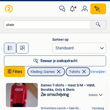
T-shirts
Sorteer op
Alle afstanden…
Bewaar je zoekopdracht
Filters
Kleding | Dames
T-shirts
Verwijder fil
Dames T-shirts – maat S/M – H&M,
Bershka, Only & Shein
Zie omschrijving
Details
St-Kwintens-Lennik + Deel Roosdaal
Vandaag