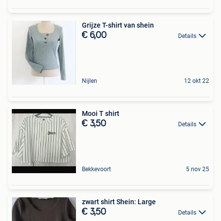
Grijze T-shirt van shein
€ 6,00
Details
Nijlen
12 okt 22
Mooi T shirt
€ 3,50
Details
Bekkevoort
5 nov 25
zwart shirt Shein: Large
€ 3,50
Details