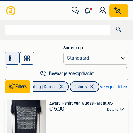
T-shirts
Sorteer op
Alle afstanden…
Bewaar je zoekopdracht
Filters
Kleding | Dames
T-shirts
Verwijder filters
Zwart T-shirt van Guess - Maat XS
€ 5,00
Details