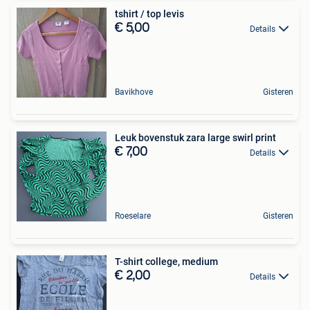
tshirt / top levis
€ 5,00
Details
Bavikhove
Gisteren
Leuk bovenstuk zara large swirl print
€ 7,00
Details
Roeselare
Gisteren
T-shirt college, medium
€ 2,00
Details