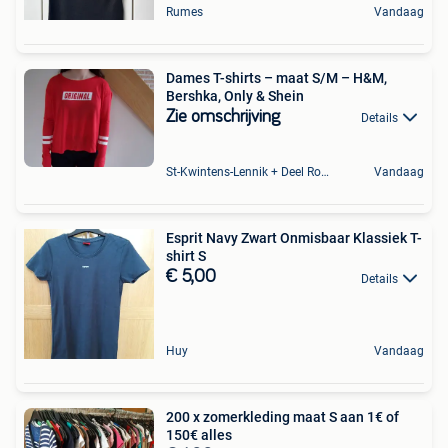
Rumes
Vandaag
Dames T-shirts – maat S/M – H&M,
Bershka, Only & Shein
Zie omschrijving
Details
St-Kwintens-Lennik + Deel Roosdaal
Vandaag
Esprit Navy Zwart Onmisbaar Klassiek T-
shirt S
€ 5,00
Details
Huy
Vandaag
200 x zomerkleding maat S aan 1€ of
150€ alles