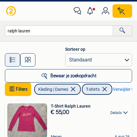
T-shirts
Sorteer op
Alle afstanden…
Bewaar je zoekopdracht
Filters
Kleding | Dames
T-shirts
Verwijder fil
T-Shirt Ralph Lauren
€ 55,00
Details
Menen
6 aug 26