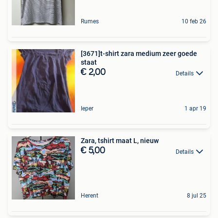
Rumes
10 feb 26
[3671]t-shirt zara medium zeer goede
staat
€ 2,00
Details
Ieper
1 apr 19
Zara, tshirt maat L, nieuw
€ 5,00
Details
Herent
8 jul 25