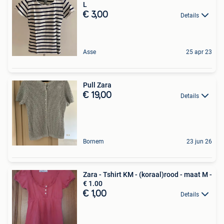
L
€ 3,00
Details
Asse
25 apr 23
Pull Zara
€ 19,00
Details
Bornem
23 jun 26
Zara - Tshirt KM - (koraal)rood - maat M -
€ 1.00
€ 1,00
Details