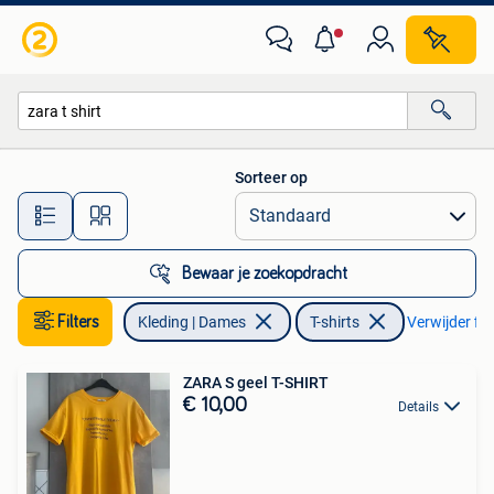
T-shirts
Sorteer op
Alle afstanden…
Bewaar je zoekopdracht
Filters
Kleding | Dames
T-shirts
Verwijder fil
ZARA S geel T-SHIRT
€ 10,00
Details