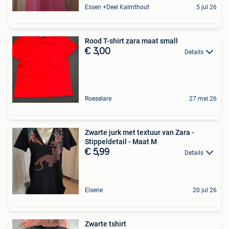
Essen +Deel Kalmthout
5 jul 26
Rood T-shirt zara maat small
€ 3,00
Details
Roeselare
27 mei 26
Zwarte jurk met textuur van Zara -
Stippeldetail - Maat M
€ 5,99
Details
Elsene
20 jul 26
Zwarte tshirt