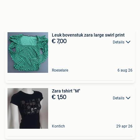
Leuk bovenstuk zara large swirl print
€ 7,00
Details
Roeselare
6 aug 26
Zara tshirt "M"
€ 1,50
Details
Kontich
29 apr 26