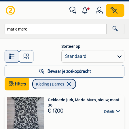
Kleding | Dames
Sorteer op
Alle afstanden…
Bewaar je zoekopdracht
Filters
Kleding | Dames
Gekleede jurk, Marie Mėro, nieuw, maat
36
€ 17,00
Details