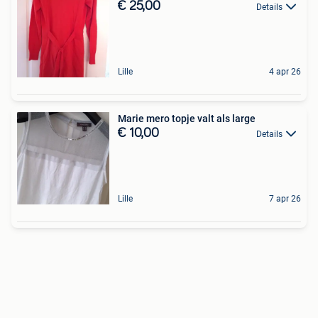
€ 25,00
Details
Lille
4 apr 26
Marie mero topje valt als large
€ 10,00
Details
Lille
7 apr 26