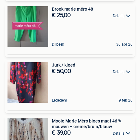
Broek marie méro 48
€ 25,00
Details
Dilbeek
30 apr 26
Jurk / kleed
€ 50,00
Details
Ledegem
9 feb 26
Mooie Marie Méro bloes maat 46 ¾
mouwen – crème/bruin/blauw
€ 39,00
Details