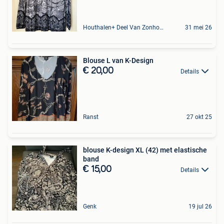
Houthalen+ Deel Van Zonhoven En Zolder
31 mei 26
Blouse L van K-Design
€ 20,00
Details
Ranst
27 okt 25
blouse K-design XL (42) met elastische
band
€ 15,00
Details
Genk
19 jul 26