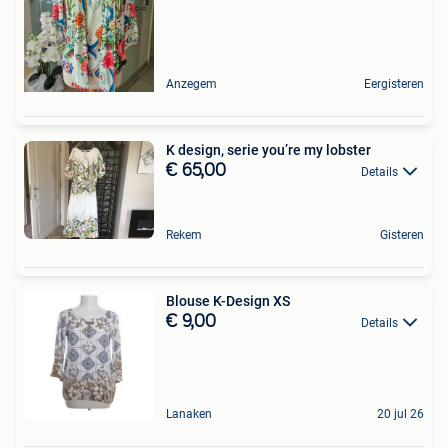
Anzegem
Eergisteren
K design, serie you’re my lobster
€ 65,00
Details
Rekem
Gisteren
Blouse K-Design XS
€ 9,00
Details
Lanaken
20 jul 26