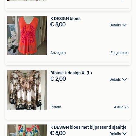
K DESIGN bloes
€ 8,00
Details
Anzegem
Eergisteren
Blouse k design Xl (L)
€ 2,00
Details
Pittem
4 aug 26
K DESIGN bloes met bijpassend sjaaltje
€ 8,00
Details