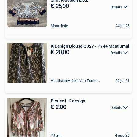
Shirt K-design L/XL
€ 25,00
Details
Moorslede
24 jul 25
K-Design Blouse Q827 / P744 Maat Smal
€ 20,00
Details
Houthalen+ Deel Van Zonhoven En Zolder
29 jul 21
Blouse L K design
€ 2,00
Details
Pittem
4 aug 26