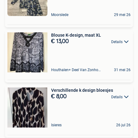
Moorslede
29 mei 26
Blouse K-design, maat XL
€ 13,00
Details
Houthalen+ Deel Van Zonhoven En Zolder
31 mei 26
Verschillende k design bloesjes
€ 8,00
Details
Isieres
26 jul 26