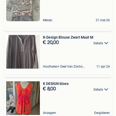
Menen
21 mei 26
K-Design Blouse Zwart Maat M
€ 20,00
Details
Houthalen+ Deel Van Zonhoven En Zolder
11 apr 24
K DESIGN bloes
€ 8,00
Details
Anzegem
Eergisteren