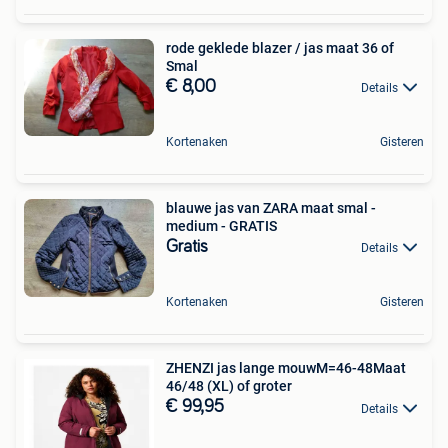
rode geklede blazer / jas maat 36 of
Smal
€ 8,00
Details
Kortenaken
Gisteren
blauwe jas van ZARA maat smal -
medium - GRATIS
Gratis
Details
Kortenaken
Gisteren
ZHENZI jas lange mouwM=46-48Maat
46/48 (XL) of groter
€ 99,95
Details