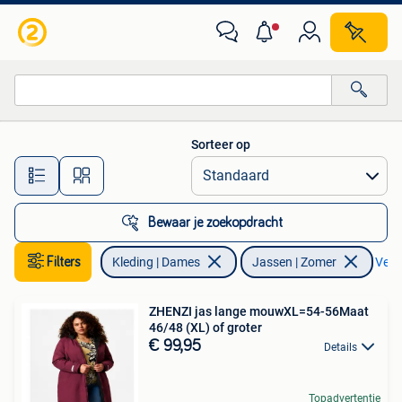
Jassen | Zomer
Sorteer op
Alle afstanden…
Bewaar je zoekopdracht
Filters
Kleding | Dames
Jassen | Zomer
Verwi
ZHENZI jas lange mouwXL=54-56Maat
46/48 (XL) of groter
€ 99,95
Details
Topadvertentie