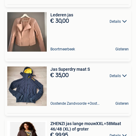
Lederen jas
€ 30,00
Details
Boortmeerbeek
Gisteren
Jas Superdry maat S
€ 35,00
Details
Oostende Zandvoorde +Oostende
Gisteren
ZHENZI jas lange mouwXXL=58Maat
46/48 (XL) of groter
€ 99,95
Details