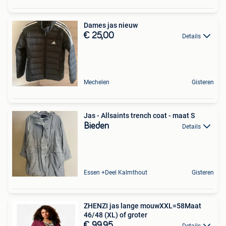
Dames jas nieuw
€ 25,00
Details
Mechelen
Gisteren
Jas - Allsaints trench coat - maat S
Bieden
Details
Essen +Deel Kalmthout
Gisteren
ZHENZI jas lange mouwXXL=58Maat
46/48 (XL) of groter
€ 99,95
Details