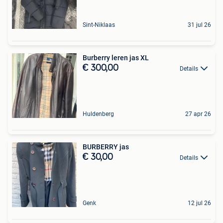
Sint-Niklaas
31 jul 26
Burberry leren jas XL
€ 300,00
Details
Huldenberg
27 apr 26
BURBERRY jas
€ 30,00
Details
Genk
12 jul 26