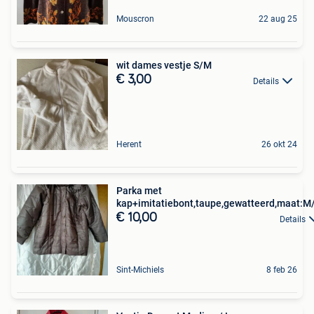
Mouscron
22 aug 25
wit dames vestje S/M
€ 3,00
Details
Herent
26 okt 24
Parka met
kap+imitatiebont,taupe,gewatteerd,maat:M
€ 10,00
Details
Sint-Michiels
8 feb 26