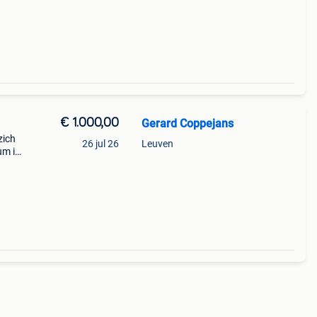
€ 1.000,00
Gerard Coppejans
zich
26 jul 26
Leuven
um in
en
go®