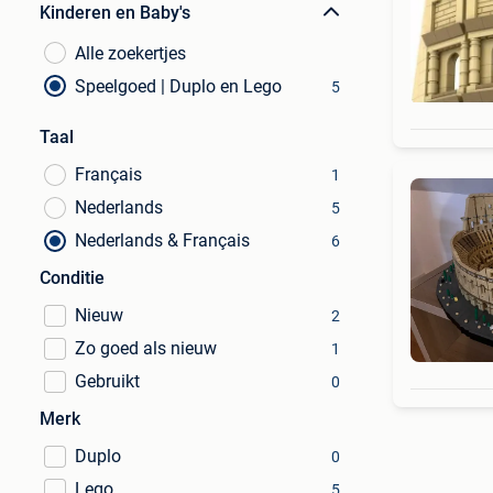
Kinderen en Baby's
Alle zoekertjes
Speelgoed | Duplo en Lego
5
Taal
Français
1
Nederlands
5
Nederlands & Français
6
Conditie
Nieuw
2
Zo goed als nieuw
1
Gebruikt
0
Merk
Duplo
0
Lego
5