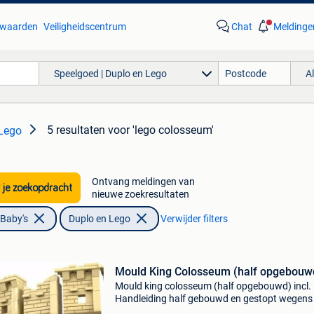
waarden
Veiligheidscentrum
Chat
Meldinge
Speelgoed | Duplo en Lego
A
5 resultaten
voor 'lego colosseum'
 Lego
Ontvang meldingen van
 je zoekopdracht
nieuwe zoekresultaten
 Baby's
Duplo en Lego
Verwijder filters
Mould King Colosseum (half opgebouw
Mould king colosseum (half opgebouwd) incl.
Handleiding half gebouwd en gestopt wegens 
weinig tijd. Alle blokken aanwezig.