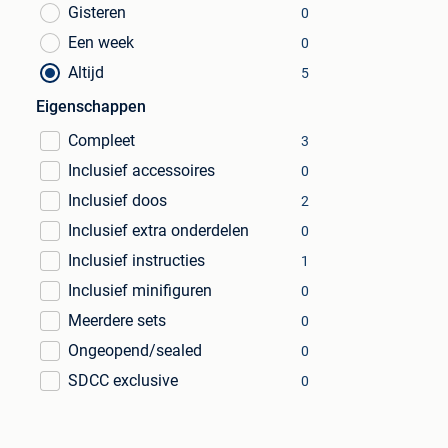
Gisteren
0
Een week
0
Altijd
5
Eigenschappen
Compleet
3
Inclusief accessoires
0
Inclusief doos
2
Inclusief extra onderdelen
0
Inclusief instructies
1
Inclusief minifiguren
0
Meerdere sets
0
Ongeopend/sealed
0
SDCC exclusive
0