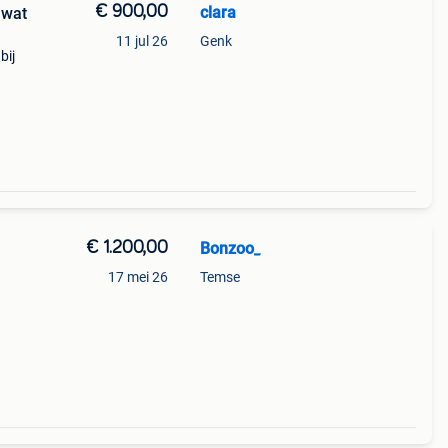
€ 900,00
clara
 wat
11 jul 26
Genk
bij
€ 1.200,00
Bonzoo_
17 mei 26
Temse