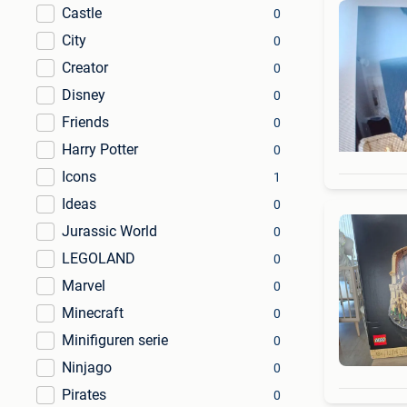
Castle
0
City
0
Creator
0
Disney
0
Friends
0
Harry Potter
0
Icons
1
Ideas
0
Jurassic World
0
LEGOLAND
0
Marvel
0
Minecraft
0
Minifiguren serie
0
Ninjago
0
Pirates
0