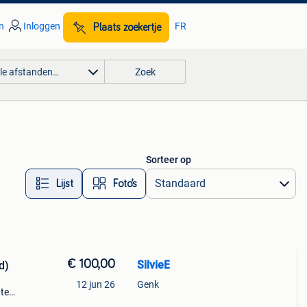
n
Inloggen
FR
Plaats zoekertje
lle afstanden…
Zoek
Sorteer op
Lijst
Foto’s
€ 100,00
SilvieE
d)
12 jun 26
Genk
te