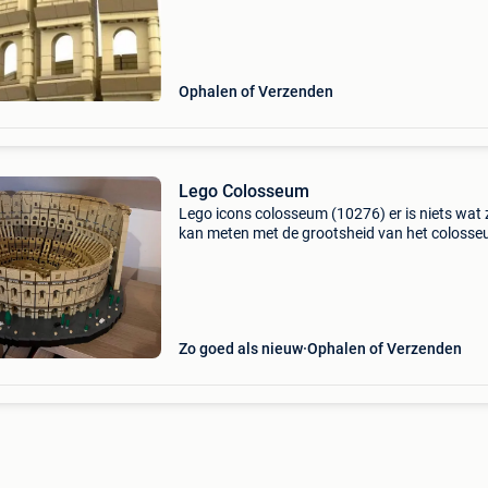
Ophalen of Verzenden
Lego Colosseum
Lego icons colosseum (10276) er is niets wat 
kan meten met de grootsheid van het colosse
rome. Laat alle dagelijkse beslommeringen ev
voor wat ze zijn en begin aan het grootste le
bouww
Zo goed als nieuw
Ophalen of Verzenden