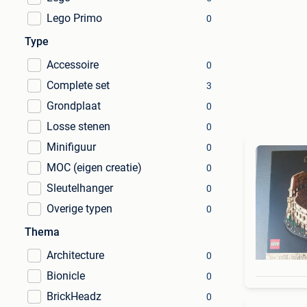
Lego Primo
0
Type
Accessoire
0
Complete set
3
Grondplaat
0
Losse stenen
0
Minifiguur
0
MOC (eigen creatie)
0
Sleutelhanger
0
Overige typen
0
Thema
Architecture
0
Bionicle
0
BrickHeadz
0