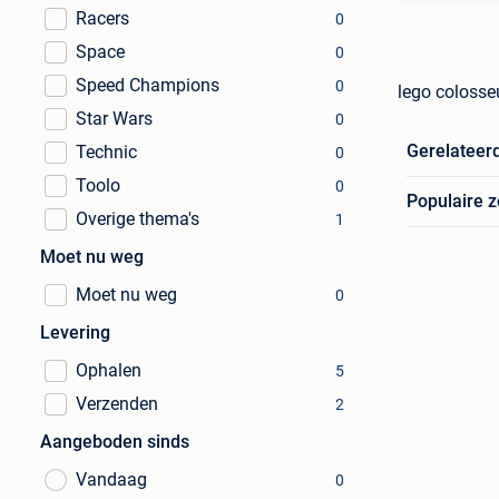
Racers
0
Space
0
Speed Champions
0
lego colosse
Star Wars
0
Gerelateer
Technic
0
Toolo
0
Populaire 
Overige thema's
1
Moet nu weg
Moet nu weg
0
Levering
Ophalen
5
Verzenden
2
Aangeboden sinds
Vandaag
0