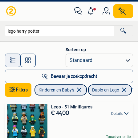
Speelgoed | Duplo en Lego
Sorteer op
Alle afstanden…
Bewaar je zoekopdracht
Filters
Kinderen en Baby's
Duplo en Lego
Ver
Lego - 51 Minifigures
€ 44,00
Details
Topadvertentie