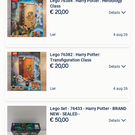
Lego 76384 : Harry Potter : Herbology
Class
€ 20,00
Details
Lier
4 aug 26
Lego 76382 : Harry Potter:
Transfiguration Class
€ 20,00
Details
Lier
4 aug 26
Lego Set - 76433 - Harry Potter - BRAND
NEW - SEALED -
€ 50,00
Details