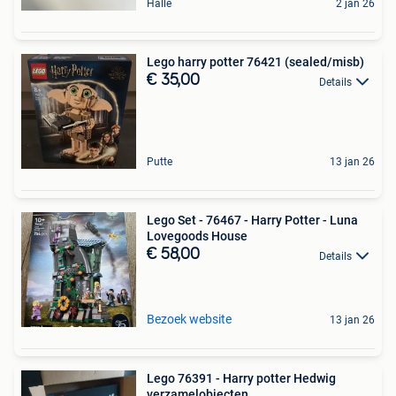
Halle
2 jan 26
Lego harry potter 76421 (sealed/misb)
€ 35,00
Details
Putte
13 jan 26
Lego Set - 76467 - Harry Potter - Luna
Lovegoods House
€ 58,00
Details
Bezoek website
13 jan 26
Lego 76391 - Harry potter Hedwig
verzamelobjecten