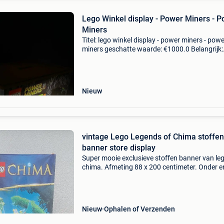
Lego Winkel display - Power Miners - 
Miners
Titel: lego winkel display - power miners - pow
miners geschatte waarde: €1000.0 Belangrijk:
winnende biedingen zijn exclusief 9%
koperbescherming + €3 te koop staat een orig
lego pow
Nieuw
vintage Lego Legends of Chima stoffen
banner store display
Super mooie exclusieve stoffen banner van le
chima. Afmeting 88 x 200 centimeter. Onder e
boven is de vlag verzwaard, zodat het mooi re
opgehangen kan worden. Nieuw en ongebruikt
leuk om bi
Nieuw
Ophalen of Verzenden