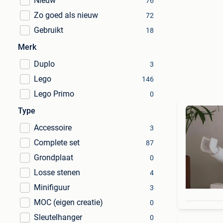
Nieuw
76
Zo goed als nieuw
72
Gebruikt
18
Merk
Duplo
3
Lego
146
Lego Primo
0
Type
Accessoire
3
Complete set
87
Grondplaat
0
Losse stenen
4
Minifiguur
3
MOC (eigen creatie)
0
Sleutelhanger
0