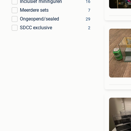
Inclusief minifiguren
16
Meerdere sets
7
Ongeopend/sealed
29
SDCC exclusive
2