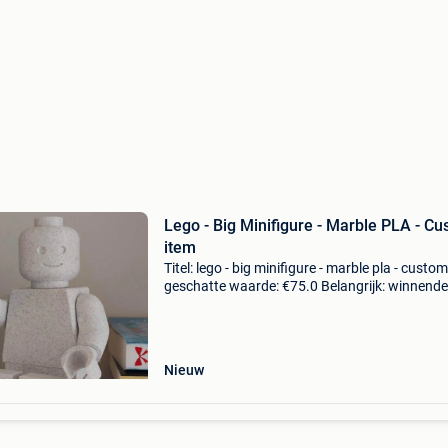
Lego - Big Minifigure - Marble PLA - C
item
Titel: lego - big minifigure - marble pla - custo
geschatte waarde: €75.0 Belangrijk: winnende
biedingen zijn exclusief 9% koperbescherming
20 cm hoge custom big minifigure - pla
Nieuw