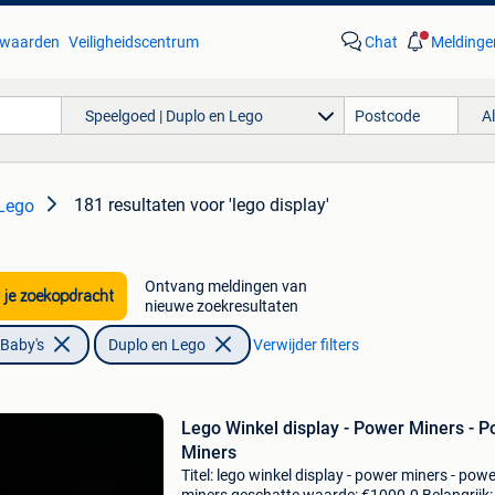
waarden
Veiligheidscentrum
Chat
Meldinge
Speelgoed | Duplo en Lego
A
181 resultaten
voor 'lego display'
 Lego
Ontvang meldingen van
 je zoekopdracht
nieuwe zoekresultaten
 Baby's
Duplo en Lego
Verwijder filters
Lego Winkel display - Power Miners - 
Miners
Titel: lego winkel display - power miners - pow