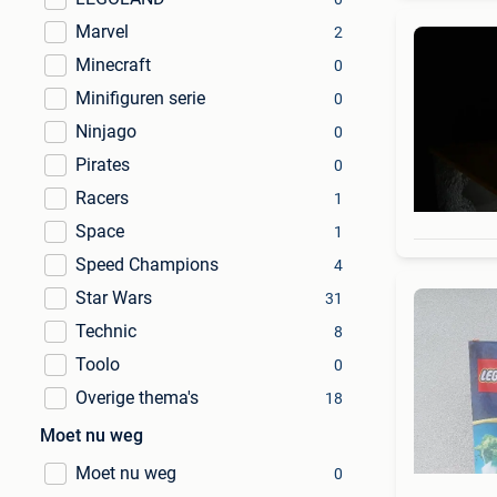
Marvel
2
Minecraft
0
Minifiguren serie
0
Ninjago
0
Pirates
0
Racers
1
Space
1
Speed Champions
4
Star Wars
31
Technic
8
Toolo
0
Overige thema's
18
Moet nu weg
Moet nu weg
0