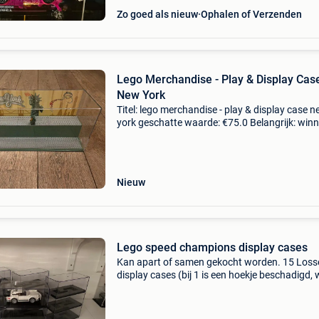
Zo goed als nieuw
Ophalen of Verzenden
Lego Merchandise - Play & Display Cas
New York
Titel: lego merchandise - play & display case 
york geschatte waarde: €75.0 Belangrijk: win
biedingen zijn exclusief 9% koperbescherming
play & display case new yorkbijn
Nieuw
Lego speed champions display cases
Kan apart of samen gekocht worden. 15 Loss
display cases (bij 1 is een hoekje beschadigd,
gratis meegegeven) wickedbrick display case
(miskoop, zit nog in de dichte, geleverde doos)