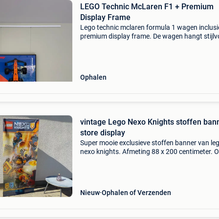
LEGO Technic McLaren F1 + Premium
Display Frame
Lego technic mclaren formula 1 wagen inclusi
premium display frame. De wagen hangt stijlv
opgesteld in een kwalitatieve kader en vormt 
echte eyecatcher voor elke f1- of lego-liefhebb
Ideaal
Ophalen
vintage Lego Nexo Knights stoffen ban
store display
Super mooie exclusieve stoffen banner van le
nexo knights. Afmeting 88 x 200 centimeter. 
en boven is de vlag verzwaard, zodat het mooi
recht opgehangen kan worden. Nieuw en
ongebruikt. Erg leu
Nieuw
Ophalen of Verzenden