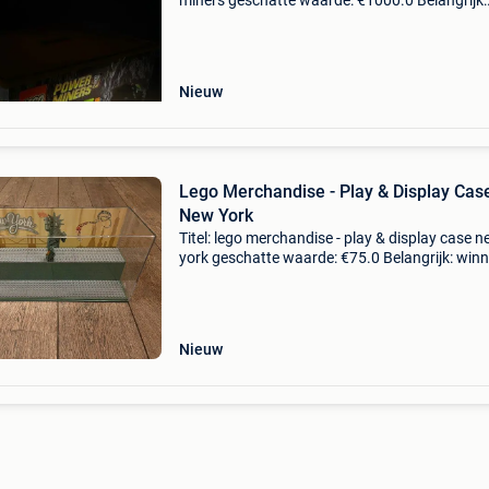
miners geschatte waarde: €1000.0 Belangrijk:
winnende biedingen zijn exclusief 9%
koperbescherming + €3 te koop staat een orig
lego pow
Nieuw
Lego Merchandise - Play & Display Cas
New York
Titel: lego merchandise - play & display case 
york geschatte waarde: €75.0 Belangrijk: win
biedingen zijn exclusief 9% koperbescherming
play & display case new yorkbijn
Nieuw