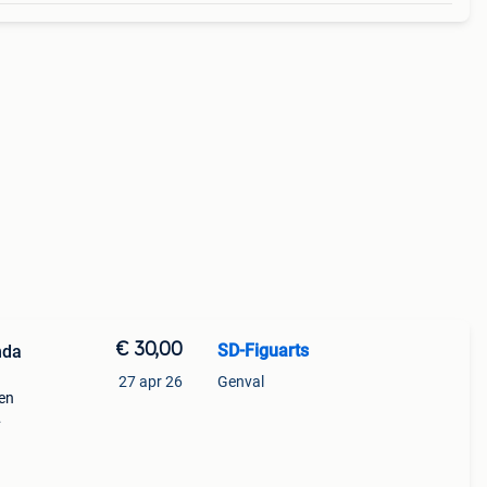
€ 30,00
SD-Figuarts
nda
27 apr 26
Genval
ren
&