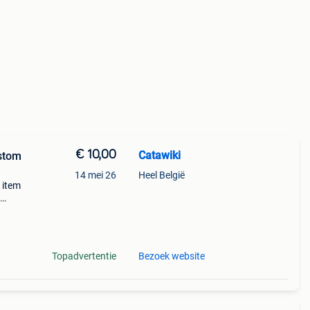
€ 10,00
Catawiki
ustom
14 mei 26
Heel België
m item
 + €3
Topadvertentie
Bezoek website