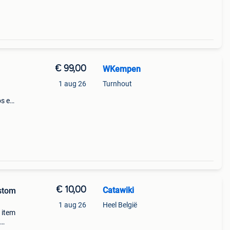
€ 99,00
WKempen
1 aug 26
Turnhout
os en
art.
€ 10,00
Catawiki
ustom
1 aug 26
Heel België
m item