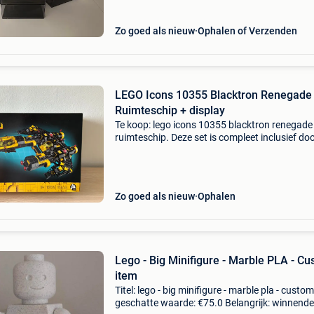
Zo goed als nieuw
Ophalen of Verzenden
LEGO Icons 10355 Blacktron Renegade
Ruimteschip + display
Te koop: lego icons 10355 blacktron renegade
ruimteschip. Deze set is compleet inclusief do
wicked brick display. Een prachtige set voor
verzamelaars en liefhebbers van lego ruimteva
Zo goed als nieuw
Ophalen
Lego - Big Minifigure - Marble PLA - C
item
Titel: lego - big minifigure - marble pla - custo
geschatte waarde: €75.0 Belangrijk: winnende