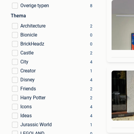
Overige typen
8
Thema
Architecture
2
Bionicle
0
BrickHeadz
0
Castle
2
City
4
Creator
1
Disney
4
Friends
2
Harry Potter
2
Icons
4
Ideas
4
Jurassic World
1
LEGOLAND
0