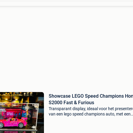
Showcase LEGO Speed Champions Ho
S2000 Fast & Furious
Transparant display, ideaal voor het presente
van een lego speed champions auto, met een
decoratieve achtergrond geïnspireerd op fast 
furious (honda s2000). Afmetingen: • 20 cm
(lengte)