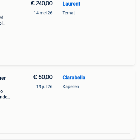
€ 240,00
Laurent
14 mei 26
Ternat
ef
ol
een
er.
€ 60,00
Clarabella
ner
19 jul 26
Kapellen
go
Onder