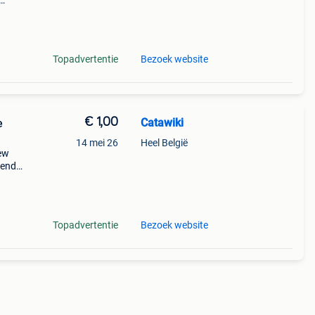
ineel
Topadvertentie
Bezoek website
€ 1,00
Catawiki
e
14 mei 26
Heel België
new
nende
 + €3
Topadvertentie
Bezoek website