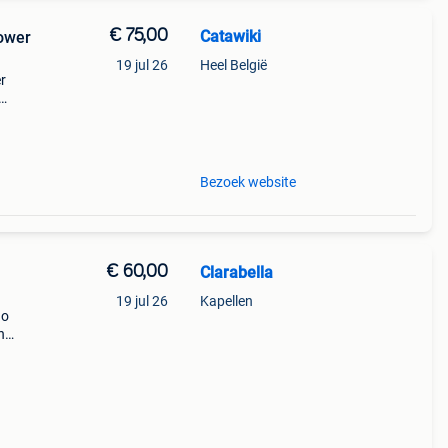
€ 75,00
Catawiki
Power
19 jul 26
Heel België
er
ineel
Bezoek website
€ 60,00
Clarabella
19 jul 26
Kapellen
go
n
cht
. Erg