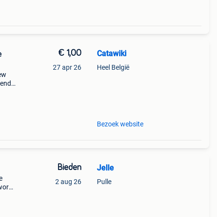
€ 1,00
Catawiki
e
27 apr 26
Heel België
new
nende
 + €3
Bezoek website
Bieden
Jelle
e
2 aug 26
Pulle
 wordt