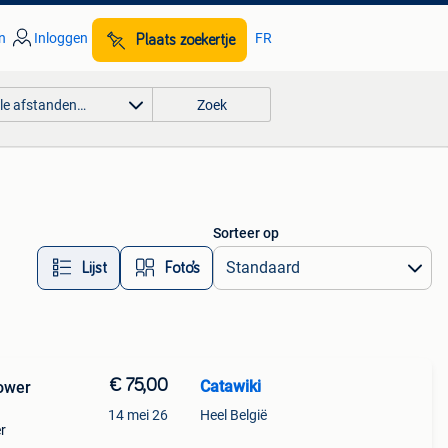
n
Inloggen
FR
Plaats zoekertje
lle afstanden…
Zoek
Sorteer op
Lijst
Foto’s
€ 75,00
Catawiki
Power
14 mei 26
Heel België
er