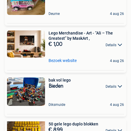
Deurne
4 aug 26
Lego Merchandise - Art - “Ali – The
Greatest” by MaskArt ,
€ 1,00
Details
Bezoek website
4 aug 26
bak vol lego
Bieden
Details
Diksmuide
4 aug 26
50 gele lego duplo blokken
€ 8,99
Details