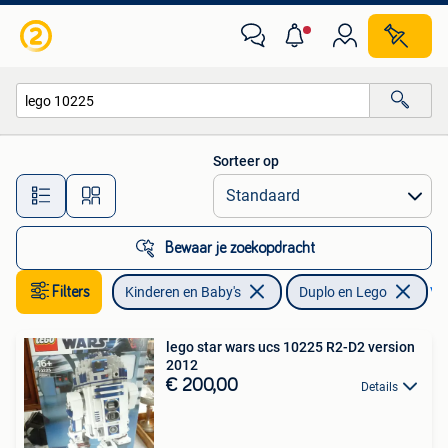
Speelgoed | Duplo en Lego
Sorteer op
Alle afstanden…
Bewaar je zoekopdracht
Filters
Kinderen en Baby's
Duplo en Lego
Ver
lego star wars ucs 10225 R2-D2 version
2012
€ 200,00
Details