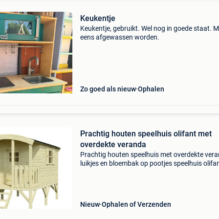
Keukentje
Keukentje, gebruikt. Wel nog in goede staat. 
eens afgewassen worden.
Zo goed als nieuw
Ophalen
Prachtig houten speelhuis olifant met
overdekte veranda
Prachtig houten speelhuis met overdekte vera
luikjes en bloembak op pootjes speelhuis olifa
droomt er niet van een eigen pipowagen. Deze
circuswagen is zo groot dat je er makkelijk me
kin
Nieuw
Ophalen of Verzenden