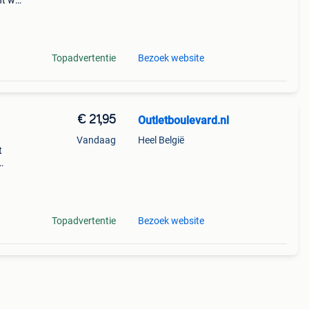
nt wie
t 3
Topadvertentie
Bezoek website
€ 21,95
Outletboulevard.nl
Vandaag
Heel België
t
n
n met
Topadvertentie
Bezoek website