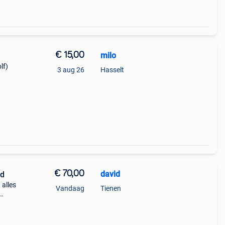
€ 15,00
milo
lf)
3 aug 26
Hasselt
€ 70,00
david
rd
 alles
Vandaag
Tienen
iet