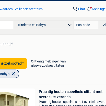
waarden
Veiligheidscentrum
Chat
Meldinge
Kinderen en Baby's
A
eukentje'
Ontvang meldingen van
 je zoekopdracht
nieuwe zoekresultaten
 Baby's
Prachtig houten speelhuis olifant met
overdekte veranda
Prachtig houten speelhuis met overdekte vera