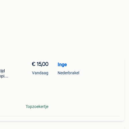
€ 15,00
Inge
ijd
Vandaag
Nederbrakel
opi.
Topzoekertje