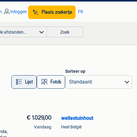
n
Inloggen
FR
Plaats zoekertje
lle afstanden…
Zoek
Sorteer op
Lijst
Foto’s
€ 1.029,00
wellestuinhout
Vandaag
Heel België
nda,