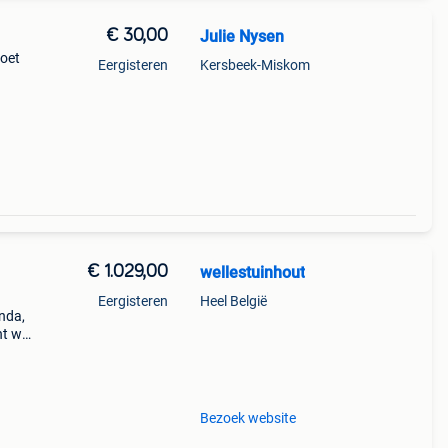
€ 30,00
Julie Nysen
Moet
Eergisteren
Kersbeek-Miskom
€ 1.029,00
wellestuinhout
Eergisteren
Heel België
nda,
nt wie
t 3
Bezoek website