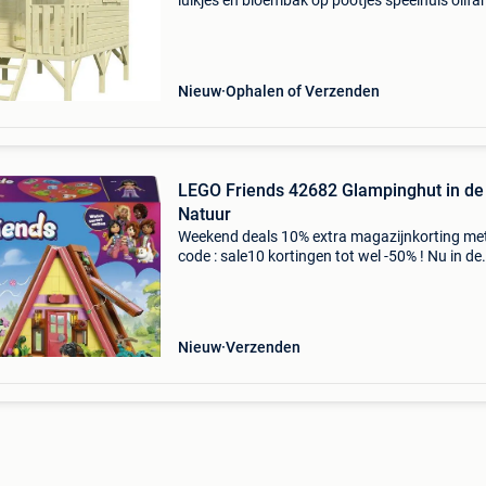
luikjes en bloembak op pootjes speelhuis olifa
droomt er niet van een eigen pipowagen. Deze
circuswagen is zo groot dat je er makkelijk me
kin
Nieuw
Ophalen of Verzenden
LEGO Friends 42682 Glampinghut in de
Natuur
Weekend deals 10% extra magazijnkorting me
code : sale10 kortingen tot wel -50% ! Nu in de
aanbieding van € 39,99 voor € 21,95! Kindere
kunnen op het ultieme kampeeravontuur gaa
de le
Nieuw
Verzenden