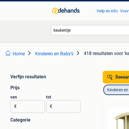
Help en info
Voor
418 resultaten
voor 'k
Home
Kinderen en Baby's
Verfijn resultaten
Bewaar
Prijs
Kinderen en
van
tot
€
€
Categorie