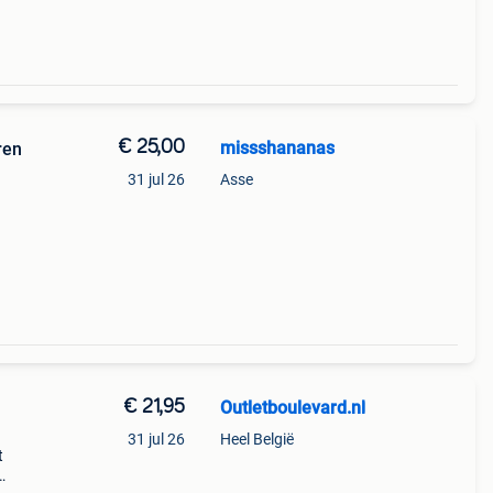
€ 25,00
missshananas
31 jul 26
Asse
€ 21,95
Outletboulevard.nl
31 jul 26
Heel België
t