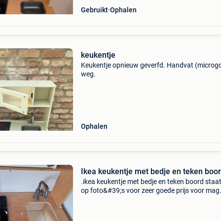
Gebruikt
Ophalen
keukentje
Keukentje opnieuw geverfd. Handvat (microgo
weg.
Ophalen
Ikea keukentje met bedje en teken boo
.ikea keukentje met bedje en teken boord staat
op foto&#39;s voor zeer goede prijs voor mag
opgehaald worden alles samen .....Keukentje n
meer proper staat teveel tekenen op...