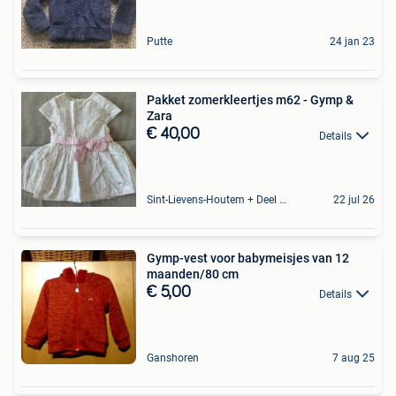
Putte
24 jan 23
Pakket zomerkleertjes m62 - Gymp &
Zara
€ 40,00
Details
Sint-Lievens-Houtem + Deel Oombergen
22 jul 26
Gymp-vest voor babymeisjes van 12
maanden/80 cm
€ 5,00
Details
Ganshoren
7 aug 25