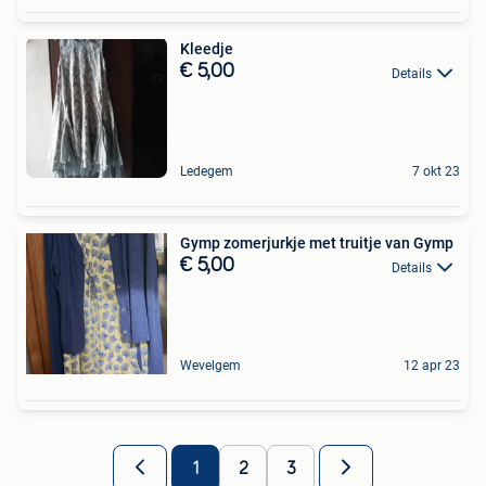
Kleedje
€ 5,00
Details
Ledegem
7 okt 23
Gymp zomerjurkje met truitje van Gymp
€ 5,00
Details
Wevelgem
12 apr 23
1
2
3