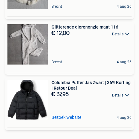
Brecht
4 aug 26
Glitterende dierenonzie maat 116
€ 12,00
Details
Brecht
4 aug 26
Columbia Puffer Jas Zwart | 36% Korting
| Retour Deal
€ 37,95
Details
Bezoek website
4 aug 26