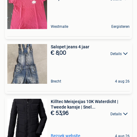
Westmalle
Eergisteren
Salopet jeans 4 jaar
€ 8,00
Details
Brecht
4 aug 26
Killtec Meisjesjas 10K Waterdicht |
Tweede kansje | Snel...
€ 53,96
Details
Bezoek website
4 aug 26