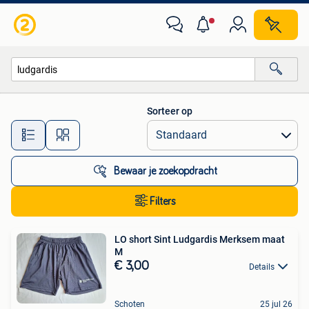
Alle categorieën…
Sorteer op
Alle afstanden…
Bewaar je zoekopdracht
Filters
LO short Sint Ludgardis Merksem maat
M
€ 3,00
Details
Schoten
25 jul 26