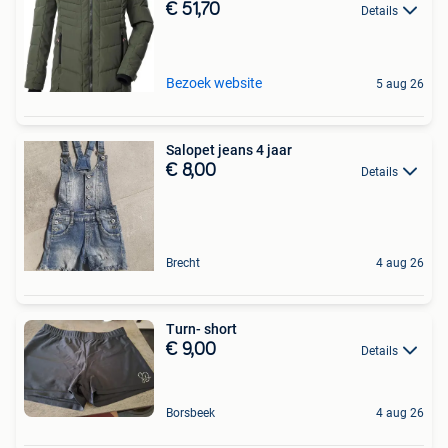
€ 51,70
Details
Bezoek website
5 aug 26
Salopet jeans 4 jaar
€ 8,00
Details
Brecht
4 aug 26
Turn- short
€ 9,00
Details
Borsbeek
4 aug 26