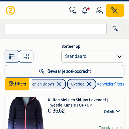
Kinderkleding | Overige
Sorteer op
Alle afstanden…
Bewaar je zoekopdracht
Filters
Kinderen en Baby's
Overige
Verwijder filters
Killtec Meisjes Ski-jas Lavendel |
Tweede Kansje | OP=OP
€ 36,62
Details
Topadvertentie