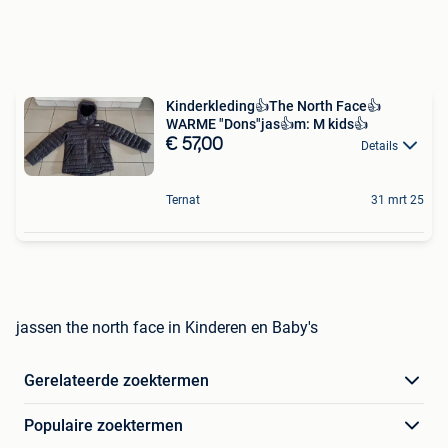
Kinderkleding👍The North Face👍
WARME "Dons"jas👍m: M kids👍
€ 57,00
Details
Ternat
31 mrt 25
jassen the north face in Kinderen en Baby's
Gerelateerde zoektermen
Populaire zoektermen