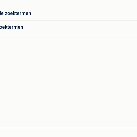
de zoektermen
zoektermen