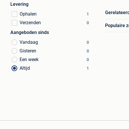
Levering
Gerelateer
Ophalen
1
Verzenden
0
Populaire 
Aangeboden sinds
Vandaag
0
Gisteren
0
Een week
0
Altijd
1