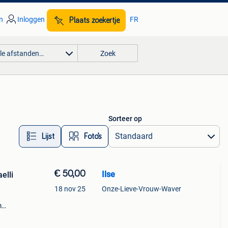
n
Inloggen
FR
Plaats zoekertje
lle afstanden…
Zoek
Sorteer op
Lijst
Foto’s
€ 50,00
Ilse
elli
18 nov 25
Onze-Lieve-Vrouw-Waver
m