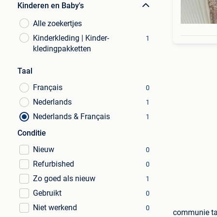
Kinderen en Baby's
Alle zoekertjes
Kinderkleding | Kinder-
1
kledingpakketten
Taal
Français
0
Nederlands
1
Nederlands & Français
1
Conditie
Nieuw
0
Refurbished
0
Zo goed als nieuw
1
Gebruikt
0
Niet werkend
0
communie ta