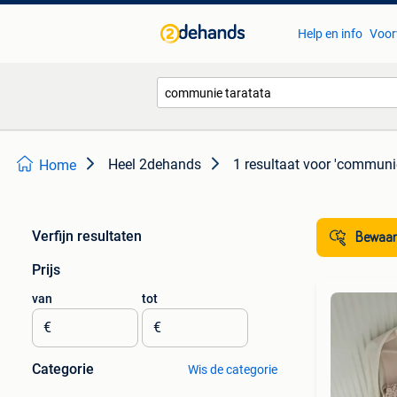
Help en info
Voor
Heel 2dehands
1 resultaat
voor 'communie
Home
Verfijn resultaten
Bewaar
Prijs
van
tot
€
€
Categorie
Wis de categorie