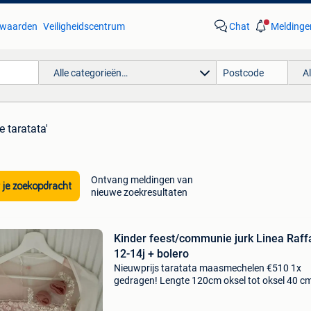
waarden
Veiligheidscentrum
Chat
Meldinge
Alle categorieën…
A
 taratata'
Ontvang meldingen van
 je zoekopdracht
nieuwe zoekresultaten
Kinder feest/communie jurk Linea Raffa
12-14j + bolero
Nieuwprijs taratata maasmechelen €510 1x
gedragen! Lengte 120cm oksel tot oksel 40 c
afhalen 2861 olv waver