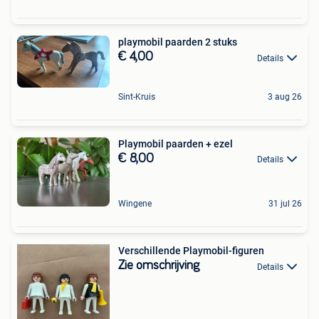
playmobil paarden 2 stuks
€ 4,00
Details
Sint-Kruis
3 aug 26
Playmobil paarden + ezel
€ 8,00
Details
Wingene
31 jul 26
Verschillende Playmobil-figuren
Zie omschrijving
Details