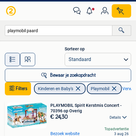
Speelgoed | Playmobil
Sorteer op
Alle afstanden…
Bewaar je zoekopdracht
Filters
Kinderen en Baby's
Playmobil
Verwijd
PLAYMOBIL Spirit Kerstmis Concert -
70396 op Overig
€ 24,30
Details
Topadvertentie
Bezoek website
3 aug 26