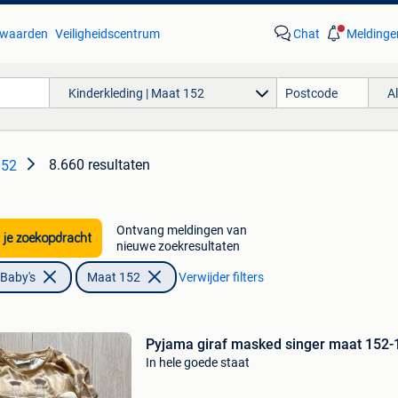
waarden
Veiligheidscentrum
Chat
Meldinge
Kinderkleding | Maat 152
A
8.660 resultaten
152
Ontvang meldingen van
 je zoekopdracht
nieuwe zoekresultaten
 Baby's
Maat 152
Verwijder filters
Pyjama giraf masked singer maat 152-
In hele goede staat