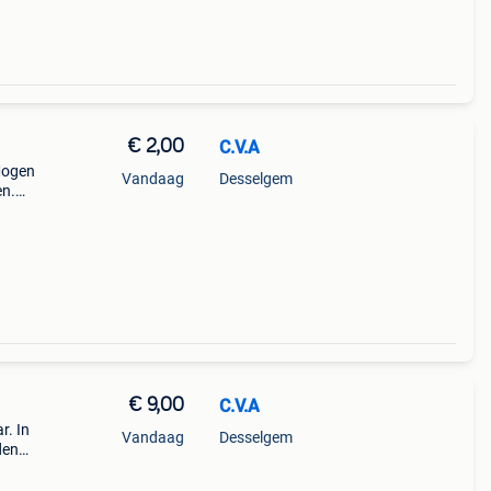
€ 2,00
C.V.A
Mogen
Vandaag
Desselgem
en.
€ 9,00
C.V.A
r. In
Vandaag
Desselgem
den
es!