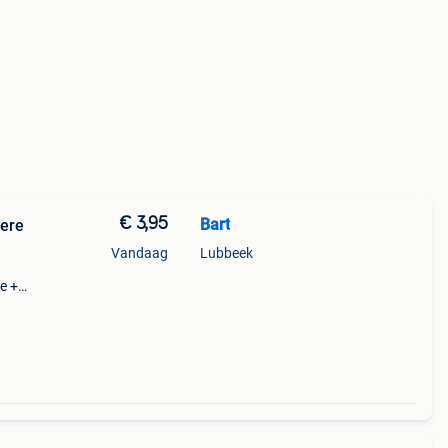
€ 3,95
Bart
here
Vandaag
Lubbeek
e +
zit
akt