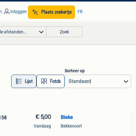
n
Inloggen
FR
Plaats zoekertje
lle afstanden…
Zoek
Sorteer op
Lijst
Foto’s
€ 5,00
Bieke
158
Vandaag
Bekkevoort