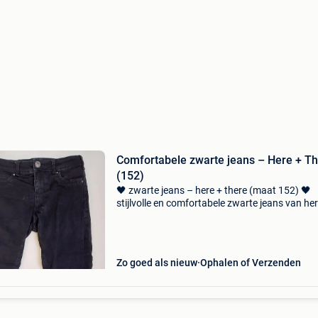
Comfortabele zwarte jeans – Here + T
(152)
🖤 zwarte jeans – here + there (maat 152) 🖤
stijlvolle en comfortabele zwarte jeans van her
there. Dankzij de verstelbare taille met rekkers 
deze broek altijd perfect. De lichte voering ma
Zo goed als nieuw
Ophalen of Verzenden