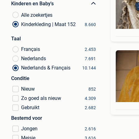
Kinderen en Baby's
Alle zoekertjes
Kinderkleding | Maat 152
8.660
Taal
Français
2.453
Nederlands
7.691
Nederlands & Français
10.144
Conditie
Nieuw
852
Zo goed als nieuw
4.309
Gebruikt
2.682
Bestemd voor
Jongen
2.616
Meisje
3.616