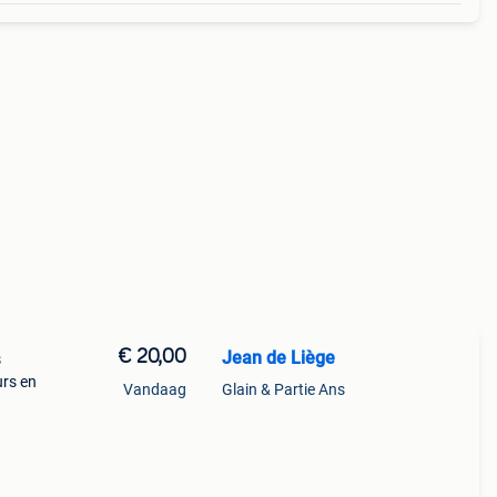
€ 20,00
Jean de Liège
s
urs en
Vandaag
Glain & Partie Ans