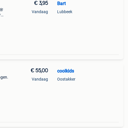
€ 3,95
Bart
 🌸
Vandaag
Lubbeek
r
okje
€ 55,00
coolkids
agen.
Vandaag
Oostakker