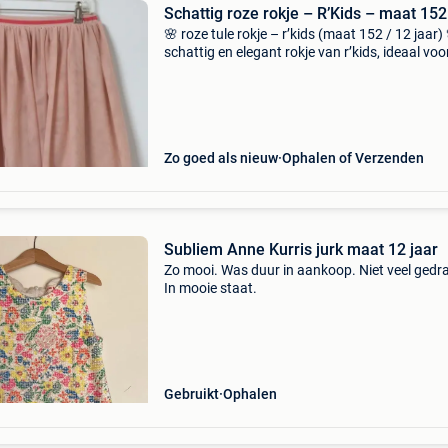
Schattig roze rokje – R’Kids – maat 152
🌸 roze tule rokje – r’kids (maat 152 / 12 jaar)
schattig en elegant rokje van r’kids, ideaal voo
feestjes of gewoon een stijlvolle dag.met zijn
speelse laagjes en zachte roze kleur past dit r
Zo goed als nieuw
Ophalen of Verzenden
Subliem Anne Kurris jurk maat 12 jaar
Zo mooi. Was duur in aankoop. Niet veel gedr
In mooie staat.
Gebruikt
Ophalen