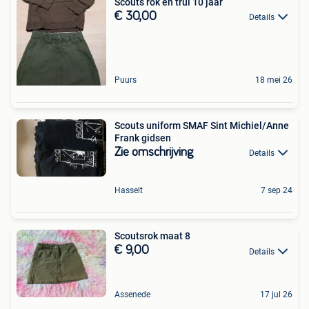
Scouts rok en trui 10 jaar
€ 30,00
Details
Puurs
18 mei 26
Scouts uniform SMAF Sint Michiel/Anne
Frank gidsen
Zie omschrijving
Details
Hasselt
7 sep 24
Scoutsrok maat 8
€ 9,00
Details
Assenede
17 jul 26