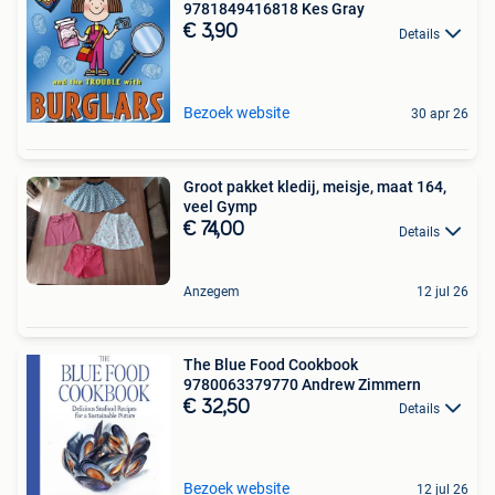
9781849416818 Kes Gray
€ 3,90
Details
Bezoek website
30 apr 26
Groot pakket kledij, meisje, maat 164,
veel Gymp
€ 74,00
Details
Anzegem
12 jul 26
The Blue Food Cookbook
9780063379770 Andrew Zimmern
€ 32,50
Details
Bezoek website
12 jul 26