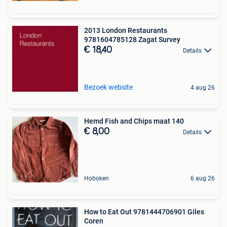
2013 London Restaurants
9781604785128 Zagat Survey
€ 18,40
Details
Bezoek website
4 aug 26
Hemd Fish and Chips maat 140
€ 8,00
Details
Hoboken
6 aug 26
How to Eat Out 9781444706901 Giles
Coren