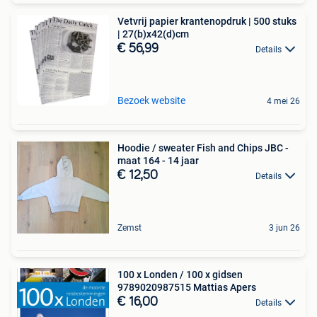
Vetvrij papier krantenopdruk | 500 stuks
| 27(b)x42(d)cm
€ 56,99
Details
Bezoek website
4 mei 26
Hoodie / sweater Fish and Chips JBC -
maat 164 - 14 jaar
€ 12,50
Details
Zemst
3 jun 26
100 x Londen / 100 x gidsen
9789020987515 Mattias Apers
€ 16,00
Details