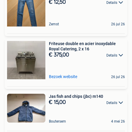
€ 12,50
Details
Zemst
26 jul 26
Friteuse double en acier inoxydable
Royal Catering, 2 x 16
€ 375,00
Details
Bezoek website
26 jul 26
Jas fish and chips (jbc) m140
€ 15,00
Details
Boutersem
4 mei 26