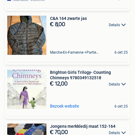
C&A 164 zwarte jas
€ 8,00
Details
Marche-En-Famenne +Partie De Baillonville Et Noiseux
6 okt 25
Brighton Girls Trilogy- Counting
Chimneys 9780349132518
€ 12,00
Details
Bezoek website
6 okt 25
Jongens merkkledij maat 152-164
€ 70,00
Details