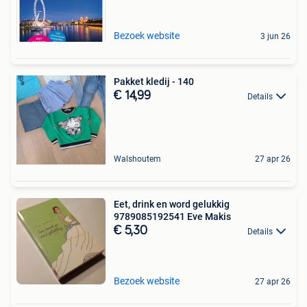
Bezoek website
3 jun 26
Pakket kledij - 140
€ 14,99
Details
Walshoutem
27 apr 26
Eet, drink en word gelukkig
9789085192541 Eve Makis
€ 5,30
Details
Bezoek website
27 apr 26