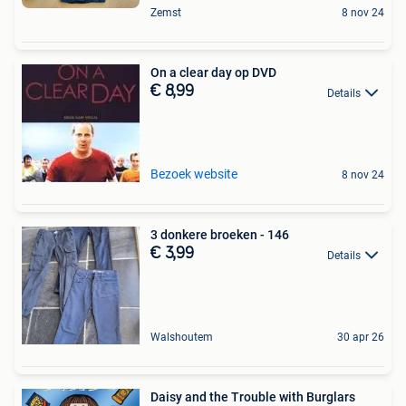
Zemst
8 nov 24
On a clear day op DVD
€ 8,99
Details
Bezoek website
8 nov 24
3 donkere broeken - 146
€ 3,99
Details
Walshoutem
30 apr 26
Daisy and the Trouble with Burglars