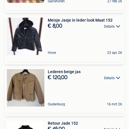
Ganshoren
27 feb 26
Meisje Jasje in leder look Maat 152
€ 8,00
Details
Hove
23 apr 26
Lederen beige jas
€ 120,00
Details
Oudenburg
16 mrt 26
Retour Jade 152