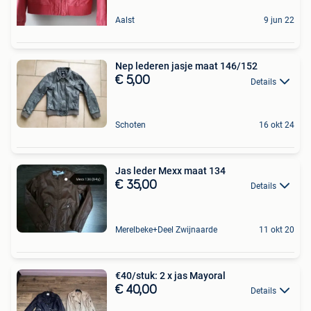
Aalst
9 jun 22
Nep lederen jasje maat 146/152
€ 5,00
Details
Schoten
16 okt 24
Jas leder Mexx maat 134
€ 35,00
Details
Merelbeke+Deel Zwijnaarde
11 okt 20
€40/stuk: 2 x jas Mayoral
€ 40,00
Details