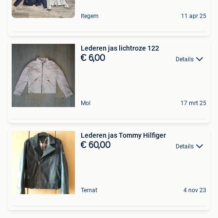
Itegem
11 apr 25
Lederen jas lichtroze 122
€ 6,00
Details
Mol
17 mrt 25
Lederen jas Tommy Hilfiger
€ 60,00
Details
Ternat
4 nov 23