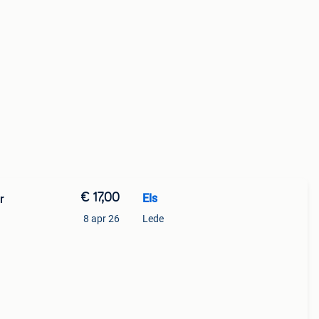
€ 17,00
Els
r
8 apr 26
Lede