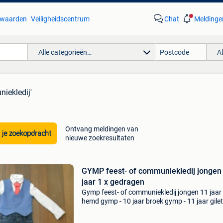
waarden
Veiligheidscentrum
Chat
Meldinge
Alle categorieën…
A
iekledij'
Ontvang meldingen van
 je zoekopdracht
nieuwe zoekresultaten
GYMP feest- of communiekledij jongen
jaar 1 x gedragen
Gymp feest- of communiekledij jongen 11 jaar
hemd gymp - 10 jaar broek gymp - 11 jaar gilet
gymp - 11 jaar das gymp 1 x gedragen voor he
feest en voor het nemen van foto&#39;s word