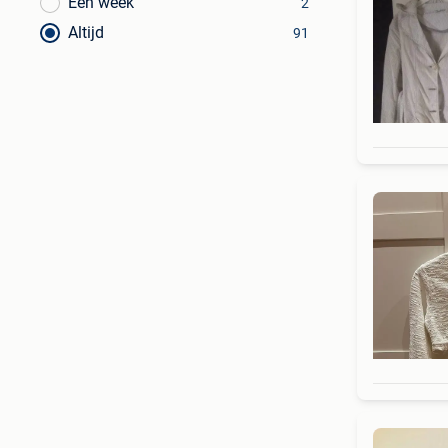
Een week
2
Altijd
91