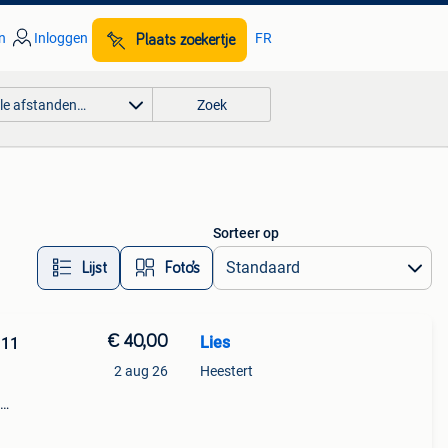
n
Inloggen
FR
Plaats zoekertje
lle afstanden…
Zoek
Sorteer op
Lijst
Foto’s
€ 40,00
Lies
 11
2 aug 26
Heestert
t
t