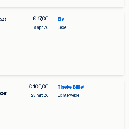
€ 17,00
Els
aat
8 apr 26
Lede
€ 100,00
Tineke Billiet
azer
29 mrt 26
Lichtervelde