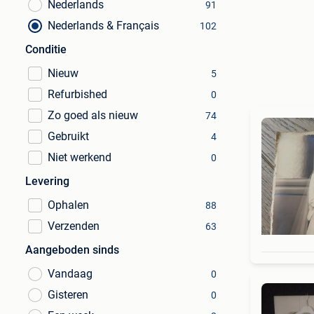
Nederlands
91
Nederlands & Français
102
Conditie
Nieuw
5
Refurbished
0
Zo goed als nieuw
74
Gebruikt
4
Niet werkend
0
Levering
Ophalen
88
Verzenden
63
Aangeboden sinds
Vandaag
0
Gisteren
0