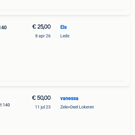
€ 25,00
Els
140
8 apr 26
Lede
€ 50,00
vanessa
t 140
11 jul 23
Zele+Deel Lokeren