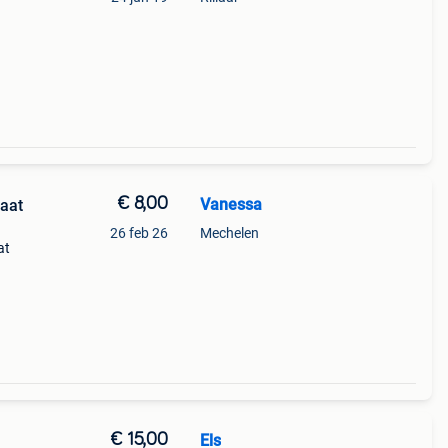
€ 8,00
Vanessa
aat
26 feb 26
Mechelen
at
ip:
€ 15,00
Els