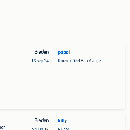
Bieden
papol
13 sep 24
Ruien + Deel Van Avelgem En Waarmaarde
Bieden
kitty
aar
24 jun 19
Rillaar