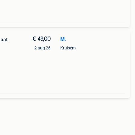
€ 49,00
M.
maat
2 aug 26
Kruisem