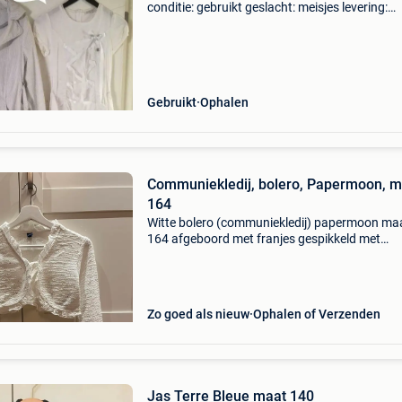
conditie: gebruikt geslacht: meisjes levering:
ophalen
Gebruikt
Ophalen
Communiekledij, bolero, Papermoon, m
164
Witte bolero (communiekledij) papermoon ma
164 afgeboord met franjes gespikkeld met
pailletten strikje in het midden lange mouwen t
nog meer leuke kleding onder mijn profiel 🤗
Zo goed als nieuw
Ophalen of Verzenden
Jas Terre Bleue maat 140