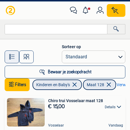
Kinderkleding | Maat 128
Sorteer op
Alle afstanden…
Bewaar je zoekopdracht
Filters
Kinderen en Baby's
Maat 128
Verwijde
Chiro trui Vosselaar maat 128
€ 15,00
Details
Vosselaar
Vandaag