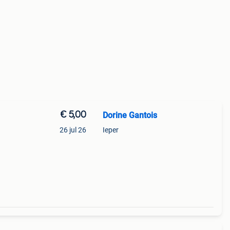
€ 5,00
Dorine Gantois
26 jul 26
Ieper