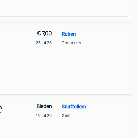
€ 7,00
Ruben
t
25 jul 26
Oostakker
Bieden
Snuffelken
uw
,
19 jul 26
Gent