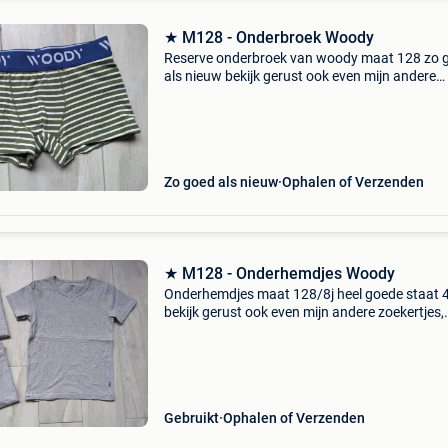
★ M128 - Onderbroek Woody
Reserve onderbroek van woody maat 128 zo 
als nieuw bekijk gerust ook even mijn andere
zoekertjes, misschien vindt u toch dat ene waa
lang op zoek naar bent. Of zoekt u nog een ex
leuk he
Zo goed als nieuw
Ophalen of Verzenden
★ M128 - Onderhemdjes Woody
Onderhemdjes maat 128/8j heel goede staat 
bekijk gerust ook even mijn andere zoekertjes,
misschien vindt u toch dat ene waar u al lang 
zoek naar bent. Of zoekt u nog een extra leuk
hebbe
Gebruikt
Ophalen of Verzenden