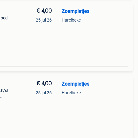
€ 4,00
Zoempietjes
goed
25 jul 26
Harelbeke
r u al
tra
€ 4,00
Zoempietjes
4€/st
25 jul 26
Harelbeke
op