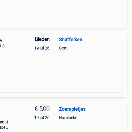
Bieden
Snuffelken
uw
t 8
19 jul 26
Gent
€ 5,00
Zoempietjes
19 jul 26
Harelbeke
maat
 goede