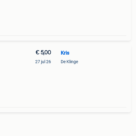
€ 5,00
Kris
27 jul 26
De Klinge