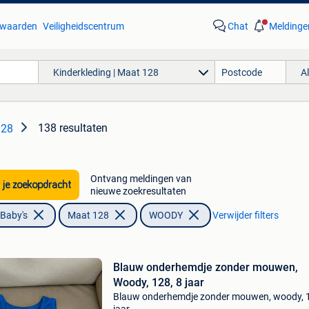
waarden
Veiligheidscentrum
Chat
Meldinge
Kinderkleding | Maat 128
A
138 resultaten
128
Ontvang meldingen van
 je zoekopdracht
nieuwe zoekresultaten
 Baby's
Maat 128
WOODY
Verwijder filters
Blauw onderhemdje zonder mouwen,
Woody, 128, 8 jaar
Blauw onderhemdje zonder mouwen, woody, 1