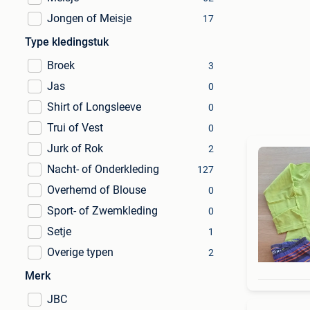
Jongen of Meisje
17
Type kledingstuk
Broek
3
Jas
0
Shirt of Longsleeve
0
Trui of Vest
0
Jurk of Rok
2
Nacht- of Onderkleding
127
Overhemd of Blouse
0
Sport- of Zwemkleding
0
Setje
1
Overige typen
2
Merk
JBC