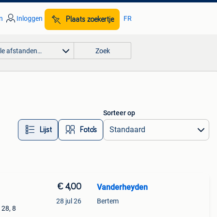
n
Inloggen
FR
Plaats zoekertje
lle afstanden…
Zoek
Sorteer op
Lijst
Foto’s
€ 4,00
Vanderheyden
28 jul 26
Bertem
28, 8