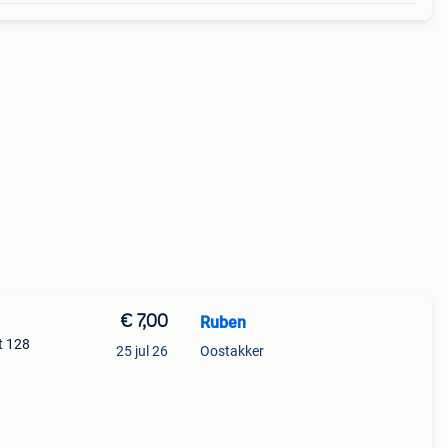
€ 7,00
Ruben
t 128
25 jul 26
Oostakker