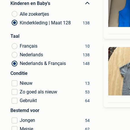
Kinderen en Baby's
Alle zoekertjes
Kinderkleding | Maat 128
138
Taal
Français
10
Nederlands
138
Nederlands & Français
148
Conditie
Nieuw
13
Zo goed als nieuw
53
Gebruikt
64
Bestemd voor
Jongen
54
Meisje
62