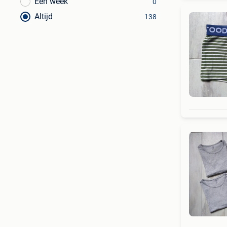
Een week
0
Altijd
138