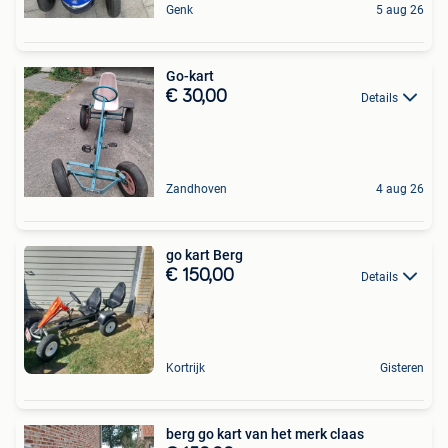
Genk
5 aug 26
Go-kart
€ 30,00
Details
Zandhoven
4 aug 26
go kart Berg
€ 150,00
Details
Kortrijk
Gisteren
berg go kart van het merk claas