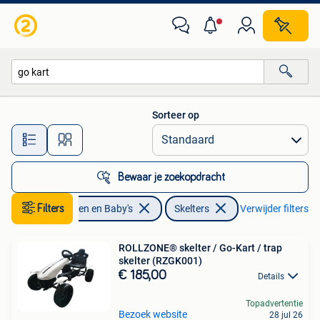
Speelgoed | Buiten | Skelters
Sorteer op
Alle afstanden…
Bewaar je zoekopdracht
Filters
Kinderen en Baby's
Skelters
Verwijder filters
ROLLZONE® skelter / Go-Kart / trap
skelter (RZGK001)
€ 185,00
Details
Topadvertentie
Bezoek website
28 jul 26