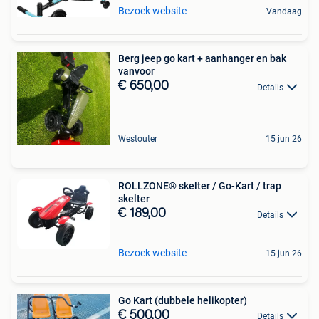
Bezoek website
Vandaag
Berg jeep go kart + aanhanger en bak
vanvoor
€ 650,00
Details
Westouter
15 jun 26
ROLLZONE® skelter / Go-Kart / trap
skelter
€ 189,00
Details
Bezoek website
15 jun 26
Go Kart (dubbele helikopter)
€ 500,00
Details