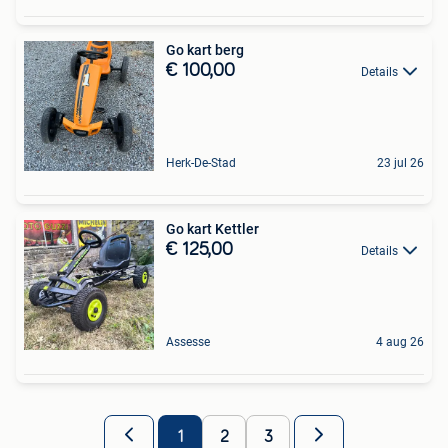
Go kart berg
€ 100,00
Details
Herk-De-Stad
23 jul 26
Go kart Kettler
€ 125,00
Details
Assesse
4 aug 26
1
2
3