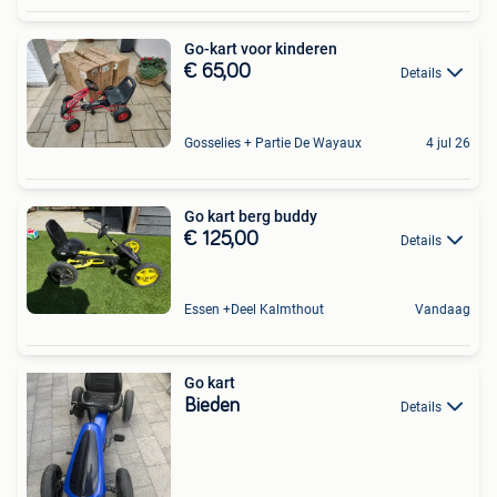
Go-kart voor kinderen
€ 65,00
Details
Gosselies + Partie De Wayaux
4 jul 26
Go kart berg buddy
€ 125,00
Details
Essen +Deel Kalmthout
Vandaag
Go kart
Bieden
Details