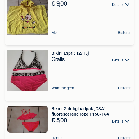
€ 9,00
Details
Mol
Gisteren
Bikini Esprit 12/13j
Gratis
Details
Wommelgem
Gisteren
Bikini 2-delig badpak „C&A”
fluorescerend roze T158/164
€ 5,00
Details
Herstal
Gisteren