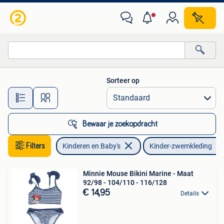
Kinderkleding | Kinder-zwemkleding
Sorteer op
Alle afstanden…
Bewaar je zoekopdracht
Filters
Kinderen en Baby's
Kinder-zwemkleding
Minnie Mouse Bikini Marine - Maat
92/98 - 104/110 - 116/128
€ 14,95
Details