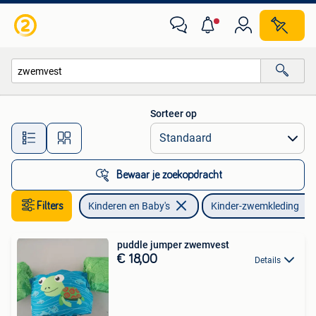
Kinderkleding | Kinder-zwemkleding
Sorteer op
Alle afstanden…
Bewaar je zoekopdracht
Filters
Kinderen en Baby's
Kinder-zwemkleding
puddle jumper zwemvest
€ 18,00
Details