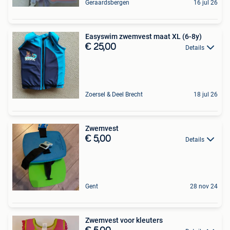
Geraardsbergen
16 jul 26
Easyswim zwemvest maat XL (6-8y)
€ 25,00
Details
Zoersel & Deel Brecht
18 jul 26
Zwemvest
€ 5,00
Details
Gent
28 nov 24
Zwemvest voor kleuters