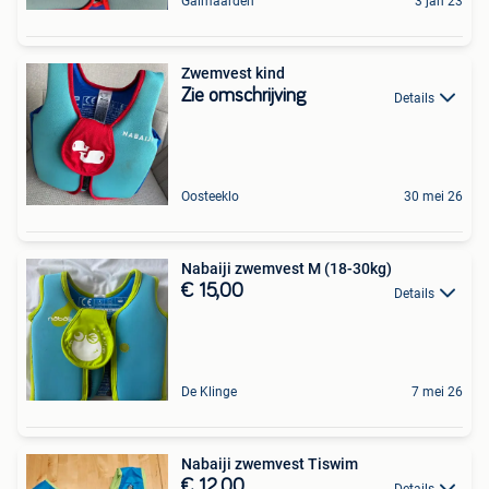
Galmaarden
3 jan 23
Zwemvest kind
Zie omschrijving
Details
Oosteeklo
30 mei 26
Nabaiji zwemvest M (18-30kg)
€ 15,00
Details
De Klinge
7 mei 26
Nabaiji zwemvest Tiswim
€ 12,00
Details