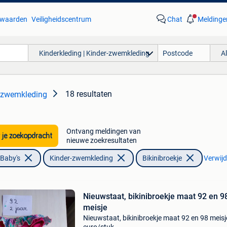
waarden
Veiligheidscentrum
Chat
Meldinge
Kinderkleding | Kinder-zwemkleding
A
18 resultaten
r-zwemkleding
Ontvang meldingen van
 je zoekopdracht
nieuwe zoekresultaten
 Baby's
Kinder-zwemkleding
Bikinibroekje
Verwijde
Nieuwstaat, bikinibroekje maat 92 en 9
meisje
Nieuwstaat, bikinibroekje maat 92 en 98 meisj