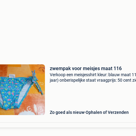
zwempak voor meisjes maat 116
Verkoop een meisjesshirt kleur: blauw maat 1
jaar) onberispelijke staat vraagprijs: 50 cent zi
mijn andere advertenties voor een mogelijke
groepsaankoop mogelijkheid om te komen kij
op 7850 e
Zo goed als nieuw
Ophalen of Verzenden