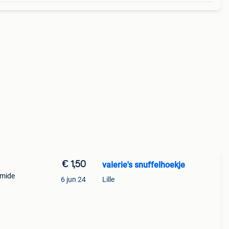
€ 1,50
valerie's snuffelhoekje
amide
6 jun 24
Lille
 arca