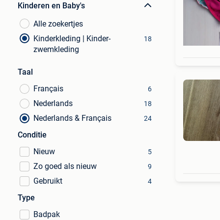
Kinderen en Baby's
Alle zoekertjes
Kinderkleding | Kinder-
18
zwemkleding
Taal
Français
6
Nederlands
18
Nederlands & Français
24
Conditie
Nieuw
5
Zo goed als nieuw
9
Gebruikt
4
Type
Badpak