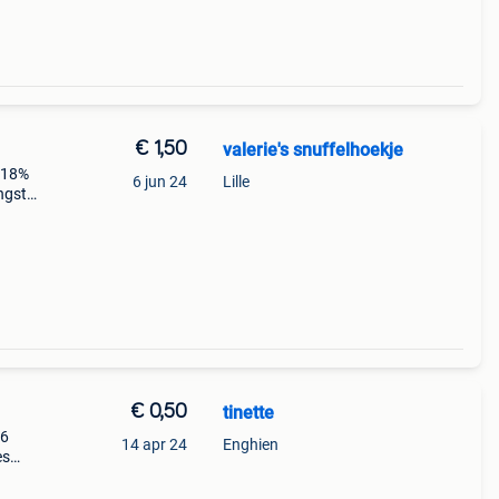
€ 1,50
valerie's snuffelhoekje
e 18%
6 jun 24
Lille
ngst
ium
€ 0,50
tinette
46
14 apr 24
Enghien
es
id