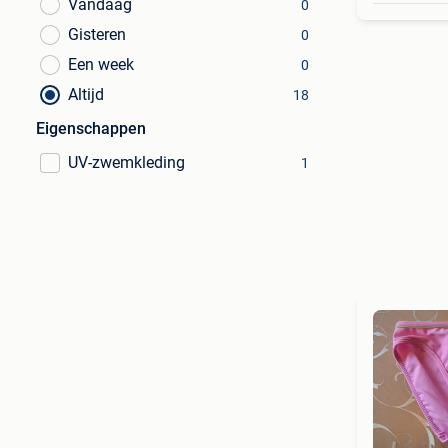
Vandaag
0
Gisteren
0
Een week
0
Altijd
18
Eigenschappen
UV-zwemkleding
1