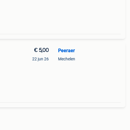
€ 5,00
Peeraer
22 jun 26
Mechelen