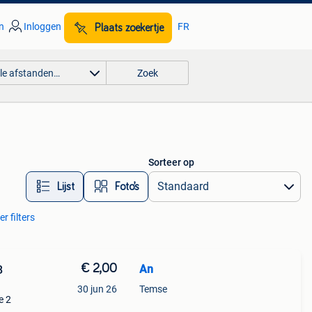
n
Inloggen
FR
Plaats zoekertje
lle afstanden…
Zoek
Sorteer op
Lijst
Foto’s
r filters
€ 2,00
An
8
30 jun 26
Temse
e 2