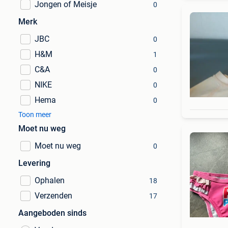
Jongen of Meisje
0
Merk
JBC
0
H&M
1
C&A
0
NIKE
0
Hema
0
Toon meer
Moet nu weg
Moet nu weg
0
Levering
Ophalen
18
Verzenden
17
Aangeboden sinds