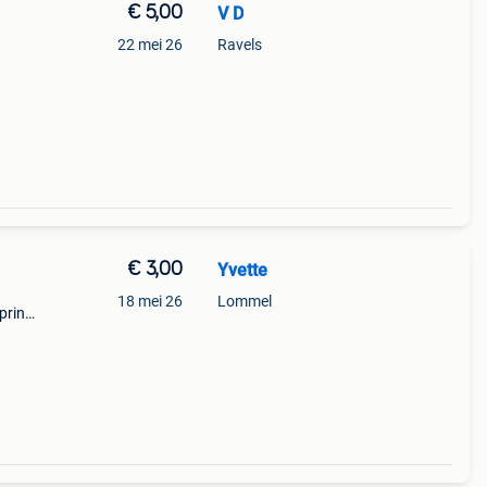
€ 5,00
V D
22 mei 26
Ravels
€ 3,00
Yvette
18 mei 26
Lommel
print
van