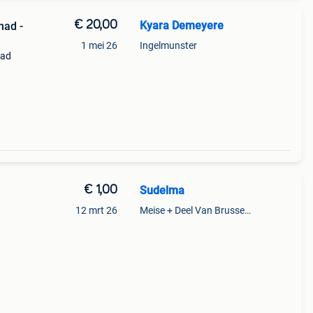
€ 20,00
Kyara Demeyere
had -
1 mei 26
Ingelmunster
had
€ 1,00
Sudelma
12 mrt 26
Meise + Deel Van Brussegem