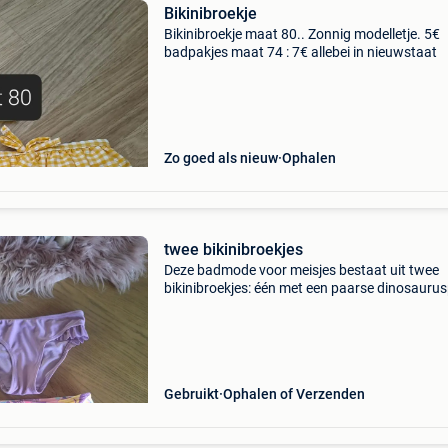
Bikinibroekje
Bikinibroekje maat 80.. Zonnig modelletje. 5€
badpakjes maat 74 : 7€ allebei in nieuwstaat
Zo goed als nieuw
Ophalen
twee bikinibroekjes
Deze badmode voor meisjes bestaat uit twee
bikinibroekjes: één met een paarse dinosaurus
en één effen paars exemplaar, beide voorzien 
ruches.
Gebruikt
Ophalen of Verzenden