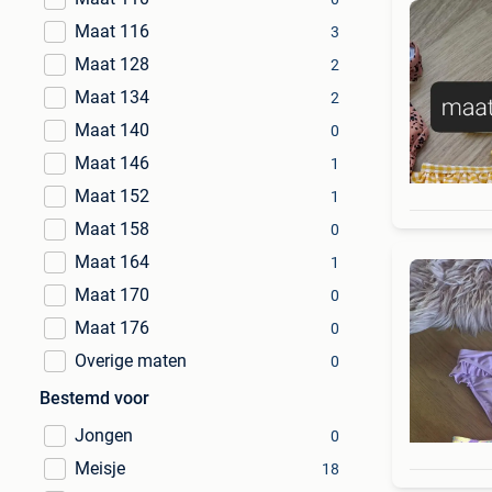
Maat 116
3
Maat 128
2
Maat 134
2
Maat 140
0
Maat 146
1
Maat 152
1
Maat 158
0
Maat 164
1
Maat 170
0
Maat 176
0
Overige maten
0
Bestemd voor
Jongen
0
Meisje
18