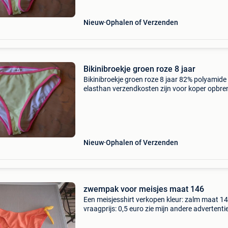
Nieuw
Ophalen of Verzenden
Bikinibroekje groen roze 8 jaar
Bikinibroekje groen roze 8 jaar 82% polyamid
elasthan verzendkosten zijn voor koper opbre
van dit artikel gaan naar vzw sos el arca belg
Nieuw
Ophalen of Verzenden
zwempak voor meisjes maat 146
Een meisjesshirt verkopen kleur: zalm maat 1
vraagprijs: 0,5 euro zie mijn andere advertenti
voor een mogelijke groepsaankoop mogelijkhe
om te komen afhalen op enghien verzending