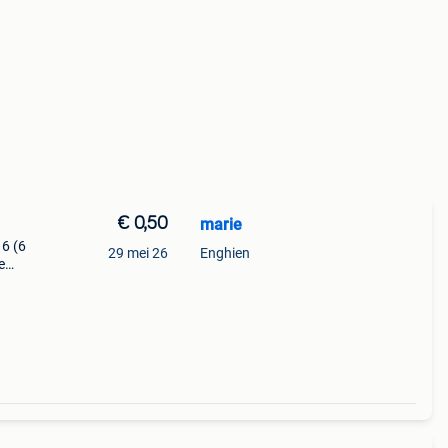
€ 0,50
marie
16 (6
29 mei 26
Enghien
e
ken